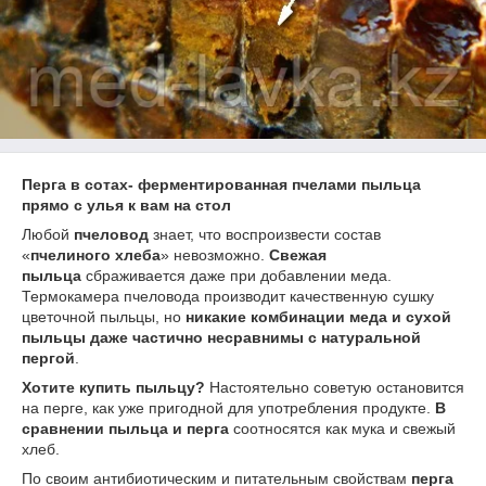
Перга в сотах- ферментированная пчелами пыльца
прямо с улья к вам на стол
Любой
пчеловод
знает, что воспроизвести состав
«
пчелиного хлеба
» невозможно.
Свежая
пыльца
сбраживается даже при добавлении меда.
Термокамера пчеловода производит качественную сушку
цветочной пыльцы, но
никакие комбинации меда и сухой
пыльцы даже частично несравнимы с натуральной
пергой
.
Хотите купить пыльцу?
Настоятельно советую остановится
на перге, как уже пригодной для употребления продукте.
В
сравнении пыльца и перга
соотносятся как мука и свежый
хлеб.
По своим антибиотическим и питательным свойствам
перга