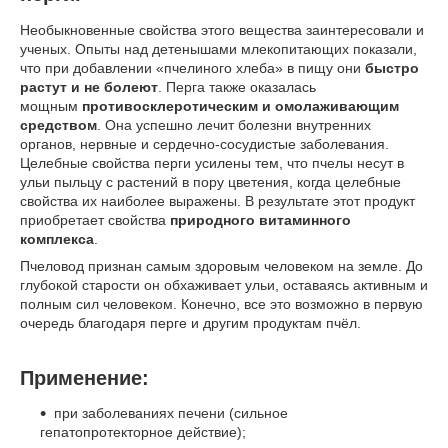
Необыкновенные свойства этого вещества заинтересовали и
ученых. Опыты над детенышами млекопитающих показали,
что при добавлении «пчелиного хлеба» в пищу они
быстро
растут и не болеют
. Перга также оказалась
мощным
противосклеротическим и омолаживающим
средством
. Она успешно лечит болезни внутренних
органов, нервные и сердечно-сосудистые заболевания.
Целебные свойства перги усилены тем, что пчелы несут в
ульи пыльцу с растений в пору цветения, когда целебные
свойства их наиболее выражены. В результате этот продукт
приобретает свойства
природного витаминного
комплекса
.
Пчеловод признан самым здоровым человеком на земле. До
глубокой старости он обхаживает ульи, оставаясь активным и
полным сил человеком. Конечно, все это возможно в первую
очередь благодаря перге и другим продуктам пчёл.
Применение:
при заболеваниях печени (сильное
гепатопротекторное действие);