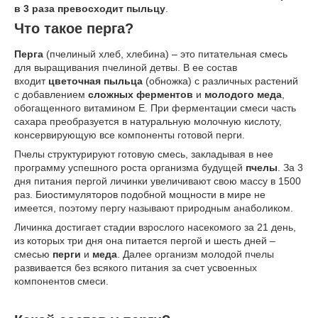
в 3 раза превосходит пыльцу
.
Что такое перга?
Перга
(пчелиный хлеб, хлебина) – это питательная смесь
для выращивания пчелиной детвы. В ее состав
входит
цветочная пыльца
(обножка) с различных растений
с добавлением
сложных ферментов
и
молодого меда
,
обогащенного витамином Е. При ферментации смеси часть
сахара преобразуется в натуральную молочную кислоту,
консервирующую все компоненты готовой перги.
Пчелы структурируют готовую смесь, закладывая в нее
программу успешного роста организма будущей
пчелы
. За 3
дня питания пергой личинки увеличивают свою массу в 1500
раз. Биостимуляторов подобной мощности в мире не
имеется, поэтому пергу называют природным анаболиком.
Личинка достигает стадии взрослого насекомого за 21 день,
из которых три дня она питается пергой и шесть дней –
смесью
перги
и
меда
. Далее организм молодой пчелы
развивается без всякого питания за счет усвоенных
компонентов смеси.