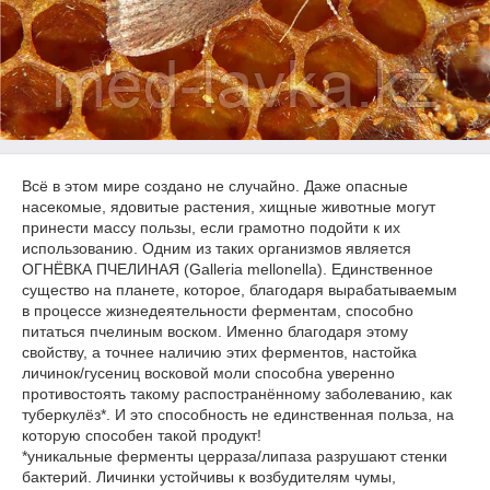
Всё в этом мире создано не случайно. Даже опасные
насекомые, ядовитые растения, хищные животные могут
принести массу пользы, если грамотно подойти к их
использованию. Одним из таких организмов является
ОГНЁВКА ПЧЕЛИНАЯ (Galleria mellonella). Единственное
существо на планете, которое, благодаря вырабатываемым
в процессе жизнедеятельности ферментам, способно
питаться пчелиным воском. Именно благодаря этому
свойству, а точнее наличию этих ферментов, настойка
личинок/гусениц восковой моли способна уверенно
противостоять такому распостранённому заболеванию, как
туберкулёз*. И это способность не единственная польза, на
которую способен такой продукт!
*уникальные ферменты церраза/липаза разрушают стенки
бактерий. Личинки устойчивы к возбудителям чумы,