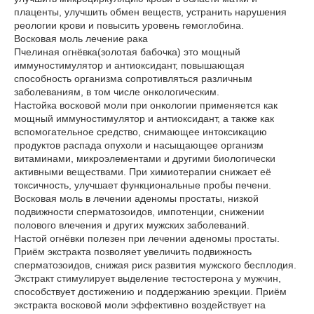
плаценты, улучшить обмен веществ, устранить нарушения
реологии крови и повысить уровень гемоглобина.
Восковая моль лечение рака
Пчелиная огнёвка(золотая бабочка) это мощный
иммуностимулятор и антиоксидант, повышающая
способность организма сопротивляться различным
заболеваниям, в том числе онкологическим.
Настойка восковой моли при онкологии применяется как
мощный иммуностимулятор и антиоксидант, а также как
вспомогательное средство, снимающее интоксикацию
продуктов распада опухоли и насыщающее организм
витаминами, микроэлементами и другими биологически
активными веществами. При химиотерапии снижает её
токсичность, улучшает функциональные пробы печени.
Восковая моль в лечении аденомы простаты, низкой
подвижности сперматозоидов, импотенции, снижении
полового влечения и других мужских заболеваний.
Настой огнёвки полезен при лечении аденомы простаты.
Приём экстракта позволяет увеличить подвижность
сперматозоидов, снижая риск развития мужского бесплодия.
Экстракт стимулирует выделение тестостерона у мужчин,
способствует достижению и поддержанию эрекции. Приём
экстракта восковой моли эффективно воздействует на