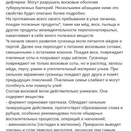
дифтерии. Могут разрушать восковые оболочки
туберкулезных бактерий. Несколькими абзацами ниже это
свойство будет описано более подробно.
На протяжении всего своего пребывания в улье личинка,
поедая полезные продукты*, такие как мёд, воск, пыльца и
другие продукты жизнедеятельности перепончатокрылых,
накапливает в себе много полезных веществ.
*в начале своего развития гусеница моли питается мёдом и
пергой. Далее она переходит к питанию восковыми сотами,
смешанными с остатками коконов. Поедая воск, повреждает
пчелиные соты и покрывает ходы шёлком. Гусеницы
повреждают не только восковые соты, но и расплод, запасы
мёда, пергу, рамки и утеплительный материал ульев. При
сильном заражении гусеницы поедают друг друга и помёт
предыдущих поколений. Пчелиные семьи слабеют и могут
погибнуть или покинуть улей.
Состав восковой моли действительно уникален. Она
содержит вещества:
- фермент сериновая протеаза. Обладает сильным
лизирующим действием, препятствует образованию спаек и
рубцов, особенно рекомендован после обширных
воспалительных процессов, операций и нагноений;
- аминокислоты (гистидин и метионин). Прекрасно выводят
токсины и соли тяжелых металлов, защищая тем самым