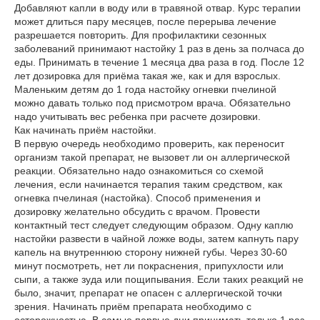
Добавляют капли в воду или в травяной отвар. Курс терапии
может длиться пару месяцев, после перерыва лечение
разрешается повторить. Для профилактики сезонных
заболеваний принимают настойку 1 раз в день за полчаса до
еды. Принимать в течение 1 месяца два раза в год. После 12
лет дозировка для приёма такая же, как и для взрослых.
Маленьким детям до 1 года настойку огневки пчелиной
можно давать только под присмотром врача. Обязательно
надо учитывать вес ребенка при расчете дозировки.
Как начинать приём настойки.
В первую очередь необходимо проверить, как переносит
организм такой препарат, не вызовет ли он аллергической
реакции. Обязательно надо ознакомиться со схемой
лечения, если начинается терапия таким средством, как
огневка пчелиная (настойка). Способ применения и
дозировку желательно обсудить с врачом. Провести
контактный тест следует следующим образом. Одну каплю
настойки развести в чайной ложке воды, затем капнуть пару
капель на внутреннюю сторону нижней губы. Через 30-60
минут посмотреть, нет ли покраснения, припухлости или
сыпи, а также зуда или пощипывания. Если таких реакций не
было, значит, препарат не опасен с аллергической точки
зрения. Начинать приём препарата необходимо с