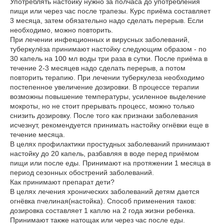
Употреблять настойку нужно за полчаса до употребления
пищи или через час после трапезы. Курс приёма составляет
3 месяца, затем обязательно надо сделать перерыв. Если
необходимо, можно повторить.
При лечении инфекционных и вирусных заболеваний,
туберкулёза принимают настойку следующим образом - по
30 капель на 100 мл воды три раза в сутки. После приёма в
течение 2-3 месяцев надо сделать перерыв, а потом
повторить терапию. При лечении туберкулеза необходимо
постепенное увеличение дозировки. В процессе терапии
возможны повышение температуры, усиленное выделение
мокроты, но не стоит прерывать процесс, можно только
снизить дозировку. После того как признаки заболевания
исчезнут, рекомендуется принимать настойку огнёвки еще в
течение месяца.
В целях профилактики простудных заболеваний принимают
настойку до 20 капель, разбавляя в воде перед приёмом
пищи или после еды. Принимают на протяжении 1 месяца в
период сезонных обострений заболеваний.
Как принимают препарат дети?
В целях лечения хронических заболеваний детям дается
огнёвка пчелиная(настойка). Способ применения таков:
дозировка составляет 1 каплю на 2 года жизни ребенка.
Принимают также натощак или через час после еды.