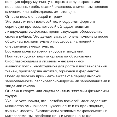
половую сферу мужчин, у которых в силу возраста или
перенесенных заболеваний оказалось сниженным половое
влечение или наблюдалась импотенция.
Огневка после операций и травм.
Экстракт личинок восковой моли содержит фермент
сериновую протеазу, который обладает мощным
лизирующим эффектом, препятствующим образованию
спаек и рубцов. Это делает экстракт очень полезным после
обширных воспалительных процессов, нагноений и
оперативных вмешательств.
Восковая моль во время вирусов и эпидемий.
Противовирусная защита организма обусловлена
биофлавоноидами и лизином – незаменимой
аминокислотой, необходимой для роста и восстановления
тканей, производства антител, гормонов и ферментов.
Поэтому полезно принимать экстракт в период высокой
заболеваемости респираторно-вирусными заболеваниями и
эпидемий гриппа.
Огнёвка в спорте или людям занятым тяжёлым физическим
трудом.
Учёные установили, что настойка восковой моли содержит
множество аминокислот, нуклеиновые и их производные,
жирные кислоты, биологически активные макроэлементы и
микроэлементы, особенно цинк и магний, а также