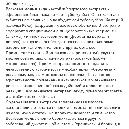
оболочек и т.д.
Восковая моль в виде настойки/спиртового экстракта -
эффективнейшее лекарство от туберкулёза. Она оказывает
губительное влияние на возбудителей туберкулёза (бактерий
палочки Коха), разрушая их восковые оболочки. В экстракте
содержится специфические пищеварительные ферменты
(энзимы) личинок восковой моли (ферменты цераза и
липаза), которые способствуют рассасыванию очаговых
изменений как в лёгких, так и в других органах.
Применение восковой моли как лекарства от туберкулёза,
вполне совместимо с приёмом антибиотиков (кроме
метронидазола). Приём экстракта помогает подавить
лекарственную устойчивость микобактерий туберкулёза к
различным медикаментозным средствам. Повышается
эффективность применения антибиотиков и уменьшается
риск возникновения побочных действий и аллергических
реакций. Рекомендуется интервал между приёмом экстракта
и антибиотиков – 0,5 часа.
Содержащаяся в экстракте аспарагиновая кислота
восстанавливает клетки печени и помогает печени выводить
из организма остаточные продукты лекарств и химикатов.
Восковая моль лечение бронхита, астмы и других
заболеваний дыхательной системы.(хронический бронхит, в