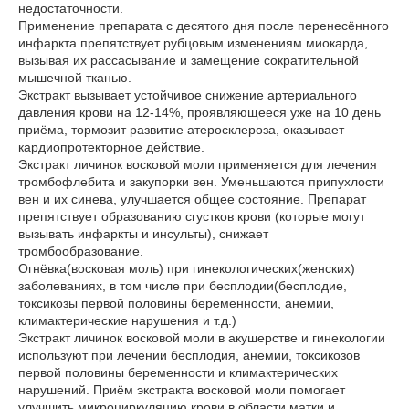
недостаточности.
Применение препарата с десятого дня после перенесённого
инфаркта препятствует рубцовым изменениям миокарда,
вызывая их рассасывание и замещение сократительной
мышечной тканью.
Экстракт вызывает устойчивое снижение артериального
давления крови на 12-14%, проявляющееся уже на 10 день
приёма, тормозит развитие атеросклероза, оказывает
кардиопротекторное действие.
Экстракт личинок восковой моли применяется для лечения
тромбофлебита и закупорки вен. Уменьшаются припухлости
вен и их синева, улучшается общее состояние. Препарат
препятствует образованию сгустков крови (которые могут
вызывать инфаркты и инсульты), снижает
тромбообразование.
Огнёвка(восковая моль) при гинекологических(женских)
заболеваниях, в том числе при бесплодии(бесплодие,
токсикозы первой половины беременности, анемии,
климактерические нарушения и т.д.)
Экстракт личинок восковой моли в акушерстве и гинекологии
используют при лечении бесплодия, анемии, токсикозов
первой половины беременности и климактерических
нарушений. Приём экстракта восковой моли помогает
улучшить микроциркуляцию крови в области матки и