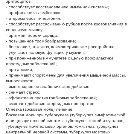
эритроцитов;
- способствует восстановлению иммунной системы;
- профилактика лямблиозов;
- атеросклероз, гипертония;
- способствует рассасыванию рубцов после кровоизлияния в
сердечную мышцу;
- аритмия, пороки сердца;
- повышенное тромбообразование;
- бесплодие, токсикоз, климактерические расстройства;
- улучшает половую функцию у мужчин;
- при пониженном иммунитете с целью профилактики
простудных заболеваний;
- при анемии;
- принимают спортсмены для увеличения мышечной массы,
выносливости;
- имеет хорошее анаболическое действие;
- снимает стресс;
- эффективна против грибковых заболеваний;
- смягчает действие стероидных препаратов.
Огнёвка (восковая моль) лечение.
Восковая моль при туберкулезе (туберкулез лимфатической
и пищеварительной системы, туберкулез костей и суставов,
туберкулез мочеполовых органов, кожи, глаз, туберкулез
центральной нервной системы, туберкулез мозговых