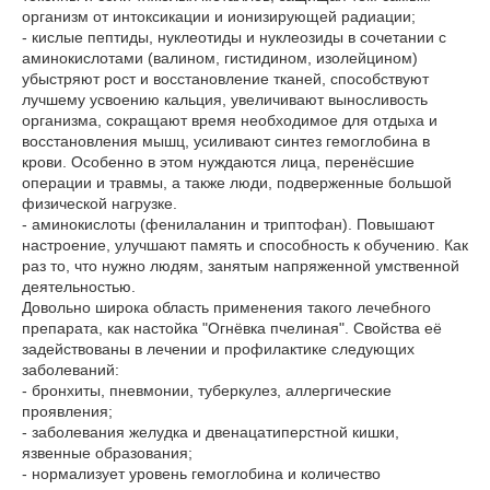
организм от интоксикации и ионизирующей радиации;
- кислые пептиды, нуклеотиды и нуклеозиды в сочетании с
аминокислотами (валином, гистидином, изолейцином)
убыстряют рост и восстановление тканей, способствуют
лучшему усвоению кальция, увеличивают выносливость
организма, сокращают время необходимое для отдыха и
восстановления мышц, усиливают синтез гемоглобина в
крови. Особенно в этом нуждаются лица, перенёсшие
операции и травмы, а также люди, подверженные большой
физической нагрузке.
- аминокислоты (фенилаланин и триптофан). Повышают
настроение, улучшают память и способность к обучению. Как
раз то, что нужно людям, занятым напряженной умственной
деятельностью.
Довольно широка область применения такого лечебного
препарата, как настойка "Огнёвка пчелиная". Свойства её
задействованы в лечении и профилактике следующих
заболеваний:
- бронхиты, пневмонии, туберкулез, аллергические
проявления;
- заболевания желудка и двенацатиперстной кишки,
язвенные образования;
- нормализует уровень гемоглобина и количество