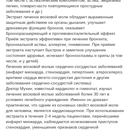
том числе с астматическим компонентом, астма, эмфизема
легких, плеврит,часто повторяющиеся простудные
заболевания и др.)
Экстракт личинок восковой моли обладает выраженным
защитным действием на органы дыхания, улучшает
дренажную функцию бронхов, оказывает
бронхорасширяющий и противовоспалительный эффект.
Приём экстракта эффективен при лечении бронхита,
бронхиальной астмы, аллергии, пневмонии. При приёме
экстракта наступает быстрое и заметное улучшение
состояния здоровья, исчезают бронхоспазмы и хрипы (в том
числе, и у детей).
Лечение восковой молью сердечно-сосудистых заболеваний
(инфаркт миокарда, стенокардия, гипертония, атеросклероз,
аритмии сердца вегето-сосудистая дистония и другие
заболевания сердечно-сосудистой системы)
Доктор Мухин, известный кардиолог и гомеопат, изучал
лечение восковой молью заболеваний более 30 лет в
условиях лечебного учреждения. Именно он доказал
практически, что одним из основных свойст восковой моли
для человека, является кардиозащитное. При использовании
экстракта в течение 2-4 недель пациентами, перенёсшими
инфаркт миокарда, наблюдается исчезновение приступов
стенокардии, уменьшение признаков сердечной