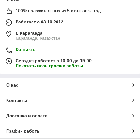
100% положительных из 5 отзывов за год
Чайные напитки являются заменителями классического чая,
и спрос на них увеличивается при снижении жизненного
Работает с 03.10.2012
уровня населения. Получают чайные напитки путем
купажирования предварительно подготовленного
г. Караганда
лекарственного сырья и дикорастущих плодов и ягод.
Караганда, Казахстан
Контакты
Сегодня работает с 10:00 до 19:00
Показать весь график работы
О нас
Контакты
Ценность этих напитков заключается в восполнении
Доставка и оплата
дефицита тех или иных веществ в питании человека, таким
образом чайные напитки являются компенсаторами
несбалансированного питания человека. Чай из
График работы
лекарственно-технического сырья является также
важнейшим источником физиологически активных