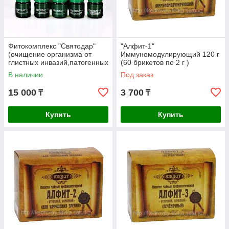
Фитокомплекс "Святодар"
"Алфит-1"
(очищение организма от
Иммуномодулирующий 120 г
глистных инвазий,патогенных
(60 брикетов по 2 г )
микроорганизмов,токсически
В наличии
Под заказ
х веществ
15 000
3 700
₸
₸
Купить
Купить