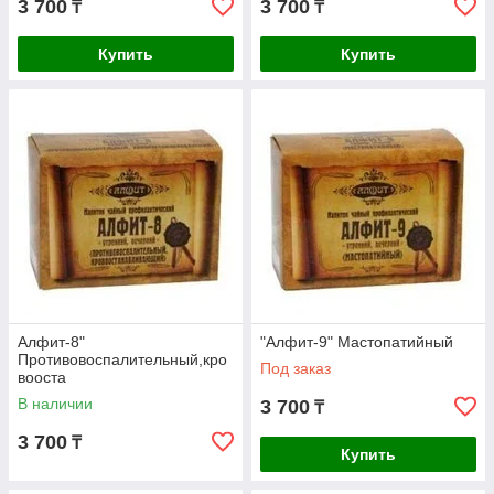
3 700
3 700
₸
₸
Купить
Купить
Алфит-8"
"Алфит-9" Мастопатийный
Противовоспалительный,кро
Под заказ
вооста
В наличии
3 700
₸
3 700
₸
Купить