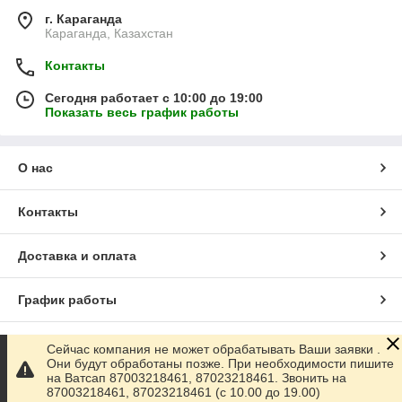
г. Караганда
Караганда, Казахстан
Контакты
Сегодня работает с 10:00 до 19:00
Показать весь график работы
О нас
Контакты
Доставка и оплата
График работы
Полная версия сайта
Сейчас компания не может обрабатывать Ваши заявки .
Они будут обработаны позже. При необходимости пишите
на Ватсап 87003218461, 87023218461. Звонить на
Сайт создан на маркетплейсе
Satu.kz
87003218461, 87023218461 (с 10.00 до 19.00)