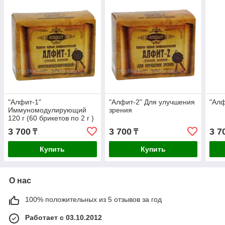
"Алфит-1"
"Алфит-2" Для улучшения
"Алф
Иммуномодулирующий
зрения
120 г (60 брикетов по 2 г )
3 700
3 700
3 7
₸
₸
Купить
Купить
О нас
100% положительных из 5 отзывов за год
Работает с 03.10.2012