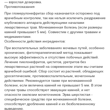
— взрослая дозировка.
Противопоказания
При гломерулонефритах сбор назначается осторожно под
врачебным контролем, так как нельзя исключить раздражение
клубочкового аппарата действующими началами
лекарственных трав. Мочекаменная болезнь (если размеры
камней превышают 5 мм). Совместим с другими травами и
медикаментами.
Особенности действия ингредиентов:
При воспалительных заболеваниях мочевых путей, особенно
хронических, фитотерапевтический метод показывает
высокую эффективность и отсутствие побочных действий.
Лечение пиелонефритов, циститов, уретритов без
лекарственных растений на современном этапе мы считаем
врачебной ошибкой. Сбор состоит из растений, обладающих
уросептическим, противовоспалительным, мочегонным
действиями. Рекомендуется также при мочекаменной
болезни, если величина камней не превышает 5 мм. В этом
случае травы способствуют эвакуации камней, и нет
опасности окклюзии мочеточников. Эрва шерстистая -
специфическое средство при мочекаменной болезни,
способствует дроблению камней и их безболезненному
выведению.