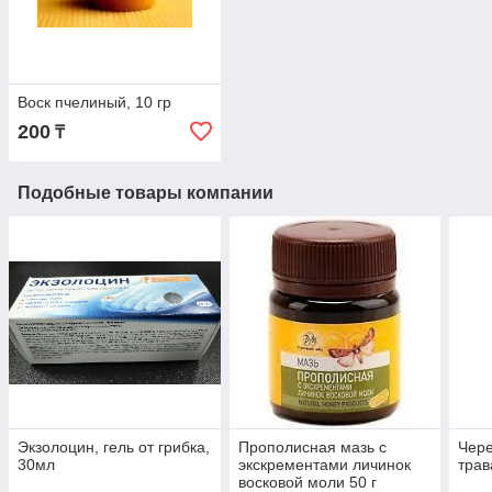
Воск пчелиный, 10 гр
200
₸
Подобные товары компании
Экзолоцин, гель от грибка,
Прополисная мазь с
Чере
30мл
экскрементами личинок
трав
восковой моли 50 г