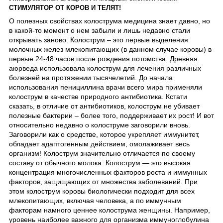
СТИМУЛЯТОР ОТ КОРОВ И ТЕЛЯТ!
О полезных свойствах колострума медицина знает давно, но
в какой-то момент о нем забыли и лишь недавно стали
открывать заново. Колострум – это первые выделения
молочных желез млекопитающих (в данном случае коровы) в
первые 24-48 часов после рождения потомства. Древняя
аюрведа использовала колострум для лечения различных
болезней на протяжении тысячелетий. До начала
использования пенициллина врачи всего мира применяли
колострум в качестве природного антибиотика. Кстати
сказать, в отличие от антибиотиков, колострум не убивает
полезные бактерии – более того, поддерживает их рост! И вот
относительно недавно о колоструме заговорили вновь.
Заговорили как о средстве, которое укрепляет иммунитет,
обладает адаптогенным действием, омолаживает весь
организм! Колострум значительно отличается по своему
составу от обычного молока. Колострум ― это высокая
концентрация многочисленных факторов роста и иммунных
факторов, защищающих от множества заболеваний. При
этом колострум коровы биологически подходит для всех
млекопитающих, включая человека, а по иммунным
факторам намного ценнее колострума женщины. Например,
уровень наиболее важного для организма иммуноглобулина