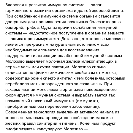
Здоровая и развитая иммунная система ― залог
гармоничного развития организма и долгой здоровой жизни.
При ослабленной иммунной системе организм становится
доступным для проникновения различных болезнетворных
бактерий, грибов. Одна из причин ослабления иммунной
системы ― недостаточное поступление в организм веществ
― активаторов иммунитета. Доказано, что коровье молозиво
является прекрасным натуральным источником всех
необходимых компонентов для восстановления,
поддержания и активации ослабленной иммунной системы.
Молозиво выделяет молочная железа млекопитающих в
первые часы или сутки лактации. Молозиво сильно
отличается по физико-химическим свойствам от молока,
содержит широкий спектр антител к тем болезням, которыми
переболела мать новорожденного за свою жизнь. При
вскармливании молозивом в организме новорожденного
формируется иммунная система и вырабатывается так
называемый пассивный иммунитет (иммунитет,
приобретенный без перенесения заболевания).
Современная технология выделения активного начала из
коровьего молозива проводится с соблюдением самых
жестких правил санитарии и гигиены. Конечный продукт
лиофилизуют и капсулируют. Молозиво ―