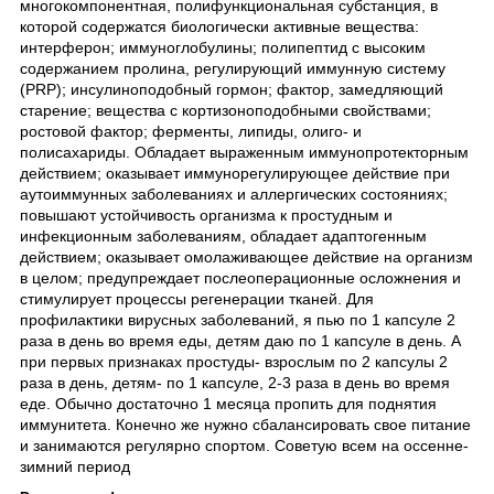
многокомпонентная, полифункциональная субстанция, в
которой содержатся биологически активные вещества:
интерферон; иммуноглобулины; полипептид с высоким
содержанием пролина, регулирующий иммунную систему
(PRP); инсулиноподобный гормон; фактор, замедляющий
старение; вещества с кортизоноподобными свойствами;
ростовой фактор; ферменты, липиды, олиго- и
полисахариды. Обладает выраженным иммунопротекторным
действием; оказывает иммунорегулирующее действие при
аутоиммунных заболеваниях и аллергических состояниях;
повышают устойчивость организма к простудным и
инфекционным заболеваниям, обладает адаптогенным
действием; оказывает омолаживающее действие на организм
в целом; предупреждает послеоперационные осложнения и
стимулирует процессы регенерации тканей. Для
профилактики вирусных заболеваний, я пью по 1 капсуле 2
раза в день во время еды, детям даю по 1 капсуле в день. А
при первых признаках простуды- взрослым по 2 капсулы 2
раза в день, детям- по 1 капсуле, 2-3 раза в день во время
еде. Обычно достаточно 1 месяца пропить для поднятия
иммунитета. Конечно же нужно сбалансировать свое питание
и занимаются регулярно спортом. Советую всем на оссенне-
зимний период