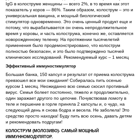
IgG в колоструме женщины ― всего 2%, в то время как этот
показатель у коров ― 86%. Таким образом, колострум – это и
универсальная вакцина, и мощный биологический
стимулятор одновременно. Это очень ценный продукт еще и
потому, что вырабатывается он очень непродолжительное
время у коровы, и часть колострума, конечно же, оставляется
новорожденному теленку. На протяжении тысячелетий
применения было продемонстрировано, что колострум
полностью безопасен, и это было подтверждено тысячей
клинических исследований. Рекомендуемый курс – 1 месяц
Эффективный иммуностимулятор
Большая банка, 150 капсул и результат от приема колострума
превзошел все мои ожидания! Собиралась пить осенью
курсом 1 месяц. Неожиданно всю семью скосил противный
вирус. Семья болеет постоянно, тяжело и продолжительно,
один заражает другого по цепочке. Почувствовав ломоту в
теле и першение в горле приняла 2 капсулы и, о чудо, на
следующий день я снова бодра и весела. Не заболела! Это
средство просто находка! Буду пить всю осень, давать детям
и рекомендовать подругам!
КОЛОСТРУМ (МОЛОЗИВО)- САМЫЙ МОЩНЫЙ
ИММУННОМОДУЛЯТОР.