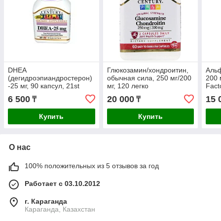
DHEA
Глюкозамин/хондроитин,
Альф
(дегидроэпиандростерон)
обычная сила, 250 мг/200
200 
-25 мг, 90 капсул, 21st
мг, 120 легко
Fact
Century Health Care.
проглатываемых капсул
6 500
20 000
15 
₸
₸
Купить
Купить
О нас
100% положительных из 5 отзывов за год
Работает с 03.10.2012
г. Караганда
Караганда, Казахстан