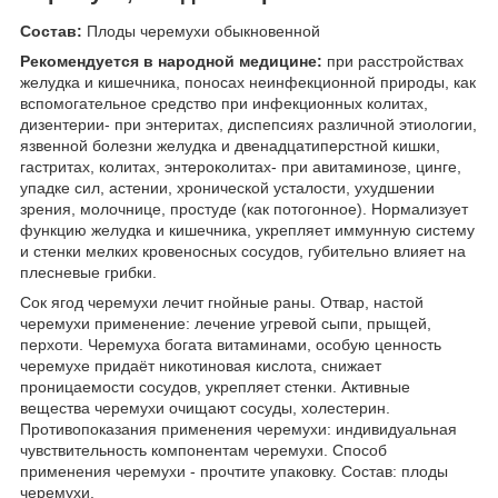
Состав:
Плоды черемухи обыкновенной
Рекомендуется в народной медицине:
при расстройствах
желудка и кишечника, поносах неинфекционной природы, как
вспомогательное средство при инфекционных колитах,
дизентерии- при энтеритах, диспепсиях различной этиологии,
язвенной болезни желудка и двенадцатиперстной кишки,
гастритах, колитах, энтероколитах- при авитаминозе, цинге,
упадке сил, астении, хронической усталости, ухудшении
зрения, молочнице, простуде (как потогонное). Нормализует
функцию желудка и кишечника, укрепляет иммунную систему
и стенки мелких кровеносных сосудов, губительно влияет на
плесневые грибки.
Сок ягод черемухи лечит гнойные раны. Отвар, настой
черемухи применение: лечение угревой сыпи, прыщей,
перхоти. Черемуха богата витаминами, особую ценность
черемухе придаёт никотиновая кислота, снижает
проницаемости сосудов, укрепляет стенки. Активные
вещества черемухи очищают сосуды, холестерин.
Противопоказания применения черемухи: индивидуальная
чувствительность компонентам черемухи. Способ
применения черемухи - прочтите упаковку. Состав: плоды
черемухи.