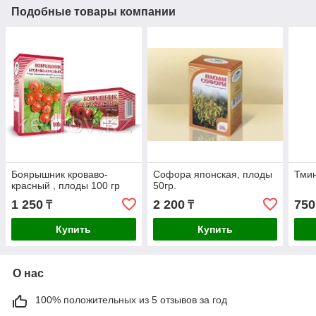
Подобные товары компании
Боярышник кроваво-
Софора японская, плоды
Тмин
красный , плоды 100 гр
50гр.
1 250
2 200
750
₸
₸
Купить
Купить
О нас
100% положительных из 5 отзывов за год