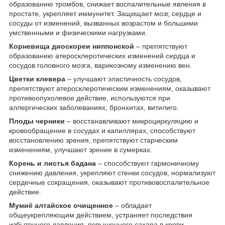
образованию тромбов, снижает воспалительные явления в
простате, укрепляет иммунитет. Защищает мозг, сердце и
сосуды от изменений, вызванных возрастом и большими
умственными и физическими нагрузками.
Корневища диоскореи ниппонской
– препятствуют
образованию атеросклеротических изменений сердца и
сосудов головного мозга, варикозному изменению вен.
Цветки клевера
– улучшают эластичность сосудов,
препятствуют атеросклеротическим изменениям, оказывают
противоопухолевое действие, используются при
аллергических заболеваниях, бронхитах, витилиго.
Плоды черники
– восстанавливают микроциркуляцию и
кровообращение в сосудах и капиллярах, способствуют
восстановлению зрения, препятствуют старческим
изменениям, улучшают зрение в сумерках.
Корень и листья бадана
– способствуют гармоничному
снижению давления, укрепляют стенки сосудов, нормализуют
сердечные сокращения, оказывают противовоспалительное
действие.
Мумиё алтайское очищенное
– обладает
общеукрепляющим действием, устраняет последствия
избыточного давления, повышенного сахара в крови,