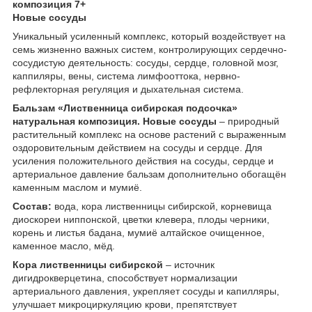
композиция 7+
Новые сосуды
Уникальный усиленный комплекс, который воздействует на
семь жизненно важных систем, контролирующих сердечно-
сосудистую деятельность: сосуды, сердце, головной мозг,
каппиляры, вены, система лимфооттока, нервно-
рефлекторная регуляция и дыхательная система.
Бальзам «Лиственница сибирская подсочка»
натуральная композиция. Новые сосуды
– природный
растительный комплекс на основе растений с выраженным
оздоровительным действием на сосуды и сердце. Для
усиления положительного действия на сосуды, сердце и
артериальное давление бальзам дополнительно обогащён
каменным маслом и мумиё.
Состав:
вода, кора лиственницы сибирской, корневища
диоскореи ниппонской, цветки клевера, плоды черники,
корень и листья бадана, мумиё алтайское очищенное,
каменное масло, мёд.
Кора лиственницы сибирской
– источник
дигидрокверцетина, способствует нормализации
артериального давления, укрепляет сосуды и капилляры,
улучшает микроциркуляцию крови, препятствует