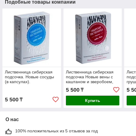
Подобные товары компании
Лиственница сибирская
Лиственница сибирская
Лист
подсочка. Новые сосуды
подсочка Новые вены с
подс
(в капсулах).
каштаном и зверобоем,
груш
капсулы 30 шт. При
бесп
5 500
5 5
₸
варикозе,
тромбофлебите.
5 500
₸
Купить
О нас
100% положительных из 5 отзывов за год