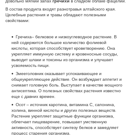
довольно мягкий запах
гречихи
в сладком облаке фацелии.
В состав продукта входят разнотравья алтайского края.
Целебные растения и травы обладают полезными
свойствами:
Гречиха– белковое и низкоуглеводное растение. В
ней содержится большое количество фолиевой
кислоты, которая способствует кроветворению. Она
укрепляет иммунную систему и кровеносные сосуды,
выводит шлаки и токсины из организма и улучшает
усвояемость пищи.
Змееголовник оказывает успокаивающее и
общеукрепляющее действие. Он возбуждает аппетит и
снимает головную боль. Выступает в качестве мощного
антисептика. О полезных свойствах растения известно
еще с давних времен.
Осот – источник каротина, витамина С, сапонина,
холина, винной кислоты и других полезных веществ.
Растение укрепляет защитные функции организма,
облегчает пищеварение, повышает умственную
активность, способствует синтезу белков и замедляет
процесс старения организма.