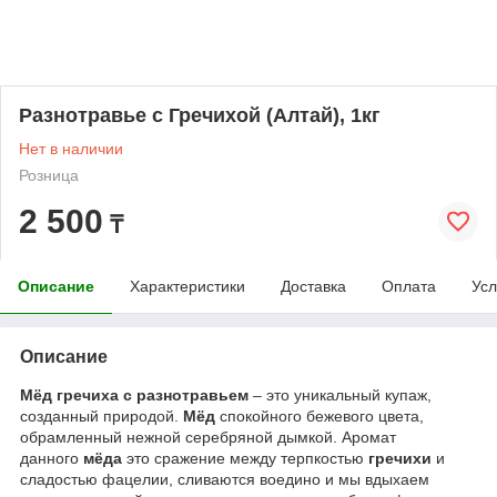
Разнотравье с Гречихой (Алтай), 1кг
Нет в наличии
Розница
2 500
₸
Описание
Характеристики
Доставка
Оплата
Усл
Описание
Мёд гречиха с разнотравьем
– это уникальный купаж,
созданный природой.
Мёд
спокойного бежевого цвета,
обрамленный нежной серебряной дымкой. Аромат
данного
мёда
это сражение между терпкостью
гречихи
и
сладостью фацелии, сливаются воедино и мы вдыхаем