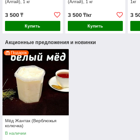
(Алтай), 1 кг
(Алтай), 1 кг
1кг
3 500
3 500
3 5
₸
₸/кг
Купить
Купить
Акционные предложения и новинки
Подарок
Мёд Жантак (Верблюжья
колючка)
В наличии