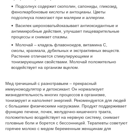
Подсолнух содержит скополин, сапониды, гликозид,
фенолкарбоновые кислоты и антоцианы. Цветы
подсолнуха помогают при малярии и аллергии.
Василек шероховатыйоказывает антиоксидантные и
антимикробные действия, улучшает пищеварительные
процессы и снимает спазмы.
Молочай – кладезь флавоноидов, витамина С,
смолы, крахмала, дубильных и экстрактивных веществ.
Растение отличается стимулирующими и
тонизирующими свойствами. Молочай положительно
воздействует на организм вцелом.
Мед гречишный с разнотравьем – прекрасный
иммуномодулятор и детоксикант. Он нормализует
жизнедеятельность многих процессов в организме,
тонизирует и наполняет энергией. Рекомендуется для людей
с большими физическими нагрузками. Продукт поддерживает
функцию печени, почек, желудочно-кишечного тракта,
положительно воздействует на нервную систему, снимает
головные боли и борется с бессонницей. Терапевты советуют
горячее молоко с медом беременным женщинам для