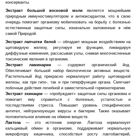
консерванты.
Экстракт большой восковой моли
является мощнейшим
природным иммуностимулятором и антиоксидантом, что в свою
очередь помогает организму мобилизовать на борьбу с болезнью
естественные защитные силы, изначально заложенные в нём
самой Природой.
Экстракт лапчатки белой
― обладает мощным воздействием на
щитовидную железу, регулируя ее функцию, ликвидируя
диффузные изменения, рассасывая узлы, снимая многочисленные
токсические явления в организме.
Экстракт ламинарии
― содержит органический йод.
Обеспечивает большой набор биологически активных веществ.
Растительный йод прекрасно нормализует работу щитовидной
железы, как при гипо-, так и при гиперфункции органа. Смягчает
побочные действия лечебной и заместительной гормонотерапии.
Экстракт эхинацеи
― «пробуждает» защитные силы организма и
помогает ему справиться с болезнью, усталостью и
последствиями стресса. Повышает уровень специфических
антител, нейтрализующих вирусы и бактерии. Также оказывает
положительное влияние на обмене веществ.
Лактоза
― это источник энергии. Лактоза нормализует
кальциевый обмен в организме, поддерживает нормальную
микрофлору кишечника, способствуя росту лактобактерий,