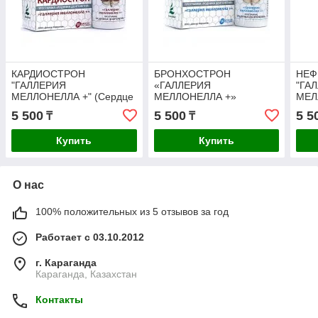
КАРДИОСТРОН
БРОНХОСТРОН
НЕФ
"ГАЛЛЕРИЯ
«ГАЛЛЕРИЯ
"ГА
МЕЛЛОНЕЛЛА +" (Сердце
МЕЛЛОНЕЛЛА +»
МЕЛ
Алтая) ( СЕРДЕЧНО-
(ПРОФИЛАКТИКА
(ПР
5 500
5 500
5 5
₸
₸
СОСУДИСТОЙ
ЗАБОЛЕВАНИЙ БРОНХО-
ЗАБ
СИСТЕМЫ) (капсулы 56
ЛЕГОЧНОЙ СИСТЕМЫ)
МОЧ
Купить
Купить
шт.)
(капсулы 56 шт.)
СИС
шт.)
О нас
100% положительных из 5 отзывов за год
Работает с 03.10.2012
г. Караганда
Караганда, Казахстан
Контакты