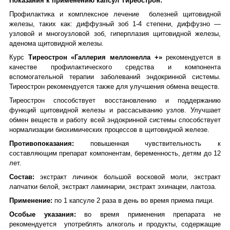
Показания к применению капсул Тиреострон:
Профилактика и комплексное лечение болезней щитовидной
железы, таких как: диффузный зоб 1-4 степени, диффузно ―
узловой и многоузловой зоб, гиперплазия щитовидной железы,
аденома щитовидной железы.
Курс
Тиреострон
«Галлерия меллонелла +»
рекомендуется в
качестве профилактического средства и компонента
вспомогательной терапии заболеваний эндокринной системы.
Тиреострон рекомендуется также для улучшения обмена веществ.
Тиреострон способствует восстановлению и поддержанию
функций щитовидной железы и рассасыванию узлов. Улучшает
обмен веществ и работу всей эндокринной системы способствует
нормализации биохимических процессов в щитовидной железе.
Противопоказания:
повышенная чувствительность к
составляющим препарат компонентам, беременность, детям до 12
лет.
Состав:
экстракт личинок большой восковой моли, экстракт
лапчатки белой, экстракт ламинарии, экстракт эхинацеи, лактоза.
Применение:
по 1 капсуле 2 раза в день во время приема пищи.
Особые указания:
во время применения препарата не
рекомендуется употреблять алкоголь и продукты, содержащие