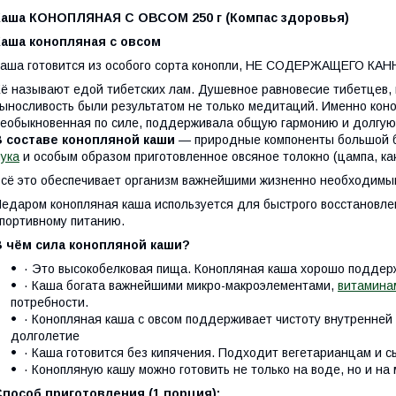
Каша КОНОПЛЯНАЯ С ОВСОМ 250 г (Компас здоровья)
Каша конопляная с овсом
аша готовится из особого сорта конопли, НЕ СОДЕРЖАЩЕГО К
ё называют едой тибетских лам. Душевное равновесие тибетцев, 
ыносливость были результатом не только медитаций. Именно коноп
еобыкновенная по силе, поддерживала общую гармонию и долгую
В составе конопляной каши
— природные компоненты большой б
ука
и особым образом приготовленное овсяное толокно (цампа, как
сё это обеспечивает организм важнейшими жизненно необходимы
едаром конопляная каша используется для быстрого восстановлен
портивному питанию.
В чём сила конопляной каши?
· Это высокобелковая пища. Конопляная каша хорошо поддер
· Каша богата важнейшими микро-макроэлементами,
витамина
потребности.
· Конопляная каша с овсом поддерживает чистоту внутренней 
долголетие
· Каша готовится без кипячения. Подходит вегетарианцам и 
· Конопляную кашу можно готовить не только на воде, но и на
Способ приготовления (1 порция):