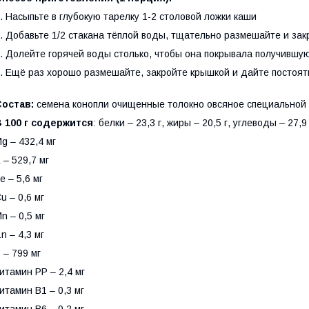
. Насыпьте в глубокую тарелку 1-2 столовой ложки каши
. Добавьте 1/2 стакана тёплой воды, тщательно размешайте и зак
. Долейте горячей воды столько, чтобы она покрывала получившу
. Ещё раз хорошо размешайте, закройте крышкой и дайте постоят
Состав:
семена конопли очищенные толокно овсяное специальной о
 100 г содержится
: белки – 23,3 г, жиры – 20,5 г, углеводы – 27,9 
g – 432,4 мг
 – 529,7 мг
е – 5,6 мг
u – 0,6 мг
n – 0,5 мг
n – 4,3 мг
 – 799 мг
итамин PP – 2,4 мг
итамин B1 – 0,3 мг