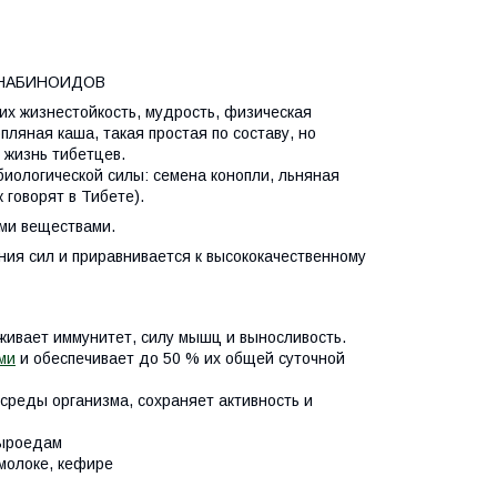
АННАБИНОИДОВ
их жизнестойкость, мудрость, физическая
ляная каша, такая простая по составу, но
 жизнь тибетцев.
иологической силы: семена конопли, льняная
 говорят в Тибете).
ми веществами.
ия сил и приравнивается к высококачественному
живает иммунитет, силу мышц и выносливость.
ми
и обеспечивает до 50 % их общей суточной
среды организма, сохраняет активность и
сыроедам
 молоке, кефире