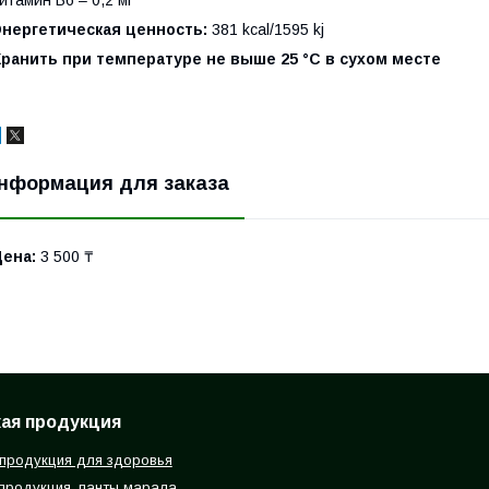
итамин B6 – 0,2 мг
Энергетическая ценность:
381 kcal/1595 kj
Хранить при температуре не выше 25 °С в сухом месте
нформация для заказа
Цена:
3 500 ₸
ая продукция
продукция для здоровья
продукция, панты марала