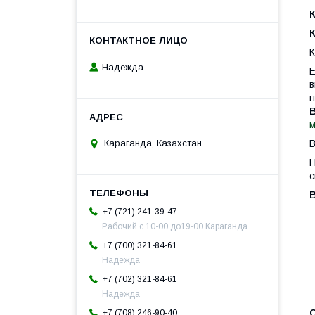
К
Надежда
Е
в
н
м
Караганда, Казахстан
В
Н
с
+7 (721) 241-39-47
Рабочий с 10-00 до19-00 Караганда
+7 (700) 321-84-61
Надежда
+7 (702) 321-84-61
Надежда
+7 (708) 246-90-40