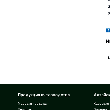
в
И
Продукция пчеловодства
Алтайск
Медовая продукция
Кедровая 
Пчеловит
Пантовая 