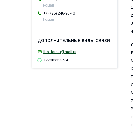
Роман
1
+7 (775) 246-90-40
2
Роман
3
4
ibb_larisa@mail.ru
В
+77003218461
M
K
F
C
M
Z
P
в
в