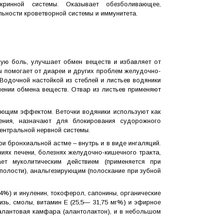
ринной системы. Оказывает обезболивающее,
льности кроветворной системы и иммунитета.
ную боль, улучшает обмен веществ и избавляет от
вы помогает от диареи и других проблем желудочно-
 Водочной настойкой из стеблей и листьев водяники
шении обмена веществ. Отвар из листьев применяют
ующим эффектом. Веточки водяники используют как
ения, назначают для блокирования судорожного
ентральной нервной системы.
и бронхиальной астме – внутрь и в виде ингаляций.
иях печени, болезнях желудочно-кишечного тракта,
ет муколитическим действием (применяется при
 полости), анальгезирующим (полоскание при зубной
%) и инуленин, токоферол, сапонины, органические
изь, смолы, витамин Е (25,5— 31,75 мг%) и эфирное
алантовая камфара (алантолактон), и в небольшом