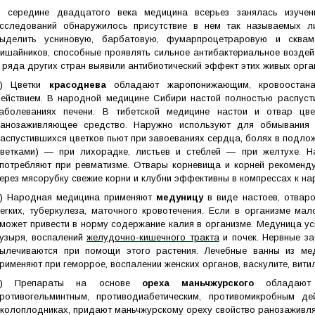
 середине двадцатого века медицина всерьез занялась изучен
сследований обнаружилось присутствие в нем так называемых л
ыделить усниновую, барбатовую, фумарпроцетраровую и сква
ишайников, способные проявлять сильное антибактериальное воздей
 ряда других стран выявили антибиотический эффект этих живых орга
7) Цветки
красоднева
обладают жаропонижающим, кровоостана
ействием. В народной медицине Сибири настой полностью распусти
аболеваниях печени. В тибетской медицине настои и отвар цв
анозаживляющее средство. Наружно используют для обмывания 
аспустившихся цветков пьют при завоеваниях сердца, болях в подлож
ветками) ― при лихорадке, листьев и стеблей ― при желтухе. Н
потребляют при ревматизме. Отвары корневища и корней рекоменду
ерез мясорубку свежие корни и клубни эффективны в компрессах к на
) Народная медицина применяют
медуницу
в виде настоев, отвар
егких, туберкулеза, маточного кровотечения. Если в организме ма
может привести в норму содержание калия в организме. Медуница у
узыря, воспалений
желудочно-кишечного тракта
и почек. Нервные за
ылечиваются при помощи этого растения. Лечебные ванны из ме
рименяют при геморрое, воспалении женских органов, васкулите, витил
9)
Препараты на основе
ореха маньчжурского
обладают с
ротивогельминтным, противодиабетическим, противомикробным д
колоплодниках, придают маньчжурскому ореху свойство ранозаживля