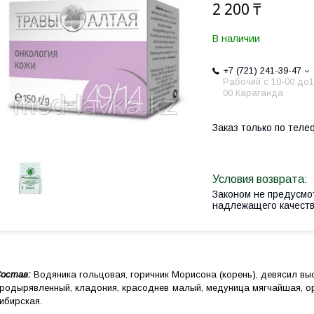
2 200 ₸
В наличии
+7 (721) 241-39-47
Рабочий с 10-00 до1
00 Караганда
Заказ только по теле
Законом не предусмо
надлежащего качест
остав:
Водяника гольцовая, горичник Морисона (корень), девясил выс
родырявленный, кладония, красоднев малый, медуница мягчайшая, ор
ибирская.