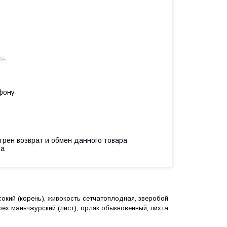
9-
фону
трен возврат и обмен данного товара
ва
окий (корень), живокость сетчатоплодная, зверобой
ех маньчжурский (лист), орляк обыкновенный, пихта