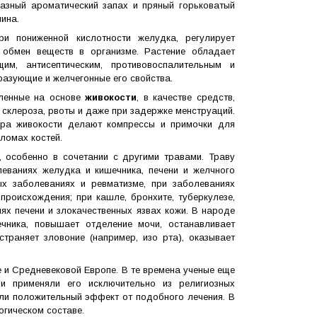
азный ароматический запах и пряный горьковатый
нина.
ри пониженной кислотности желудка, регулирует
обмен веществ в организме. Растение обладает
щим, антисептическим, противовоспалительным и
азующие и желчегонные его свойства.
вленные на основе
живокости
, в качестве средств,
, склероза, рвоты и даже при задержке менструаций.
ара живокости делают компрессы и примочки для
ломах костей.
 особенно в сочетании с другими травами. Траву
леваниях желудка и кишечника, печени и желчного
ых заболеваниях и ревматизме, при заболеваниях
роисхождения; при кашле, бронхите, туберкулезе,
лях печени и злокачественных язвах кожи. В народе
ечника, повышает отделение мочи, останавливает
страняет зловоние (например, изо рта), оказывает
 и Средневековой Европе. В те времена ученые еще
 и применяли его исключительно из религиозных
али положительный эффект от подобного лечения. В
огическом составе.