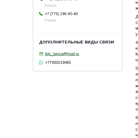
к
Роман
ж
+7 (775) 246-90-40
Д
Роман
с
м
у
4
к
ibb_larisa@mail.ru
М
н
+77003218461
5
з
п
ж
я
с
к
о
н
с
ч