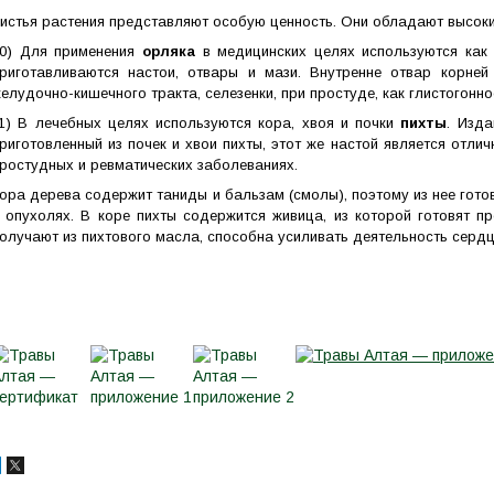
истья растения представляют особую ценность. Они обладают высок
0) Для применения
орляка
в медицинских целях используются как к
риготавливаются настои, отвары и мази. Внутренне отвар корней
елудочно-кишечного тракта, селезенки, при простуде, как глистогон
11)
В лечебных целях используются кора, хвоя и почки
пихты
. Изда
риготовленный из почек и хвои пихты, этот же настой является от
ростудных и ревматических заболеваниях.
ора дерева содержит таниды и бальзам (смолы), поэтому из нее гот
 опухолях. В коре пихты содержится живица, из которой готовят 
олучают из пихтового масла, способна усиливать деятельность серд