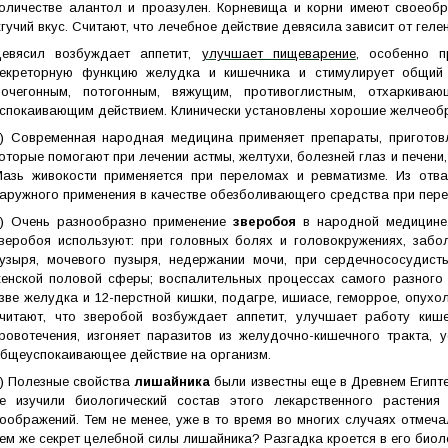
оличестве алантол и проазулен. Корневища и корни имеют своеобр
гучий вкус. Считают, что лечебное действие девясила зависит от геле
евясил возбуждает аппетит,
улучшает пищеварение
, особенно п
екреторную функцию желудка и кишечника и стимулирует общий 
очегонным, потогонным, вяжущим, противоглистным, отхаркиваю
спокаивающим действием. Клинически установлены хорошие желчеобр
) Современная народная медицина применяет препараты, пригото
оторые помогают при лечении астмы, желтухи, болезней глаз и печени
азь живокости применяется при переломах и ревматизме. Из отв
аружного применения в качестве обезболивающего средства при пере
) Очень разнообразно применение
зверобоя
в народной медицине,
веробоя используют: при головных болях и головокружениях, забо
узыря, мочевого пузыря, недержании мочи, при сердечнососудист
енской половой сферы; воспалительных процессах самого разного п
зве желудка и 12-перстной кишки, подагре, ишиасе, геморрое, опухо
читают, что зверобой возбуждает аппетит, улучшает работу киш
ровотечения, изгоняет паразитов из желудочно-кишечного тракта, у
бщеуспокаивающее действие на организм.
6)
Полезные свойства
лишайника
были известны еще в Древнем Египте
е изучили биологический состав этого лекарственного растения
оображений. Тем не менее, уже в то время во многих случаях отмеч
ем же секрет целебной силы лишайника? Разгадка кроется в его биол