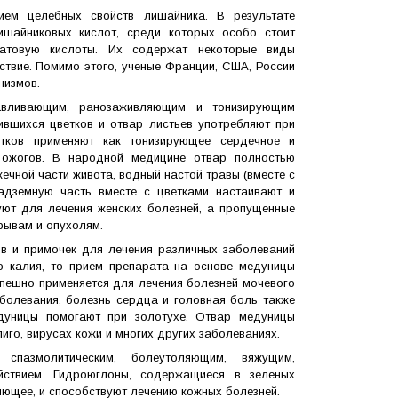
ием целебных свойств лишайника. В результате
ишайниковых кислот, среди которых особо стоит
матовую кислоты. Их содержат некоторые виды
ствие. Помимо этого, ученые Франции, США, России
низмов.
вливающим, ранозаживляющим и тонизирующим
вшихся цветков и отвар листьев употребляют при
етков применяют как тонизирующее сердечное и
ожогов. В народной медицине отвар полностью
ечной части живота, водный настой травы (вместе с
адземную часть вместе с цветками настаивают и
ют для лечения женских болезней, а пропущенные
рывам и опухолям.
ов и примочек для лечения различных заболеваний
ло калия, то прием препарата на основе медуницы
спешно применяется для лечения болезней мочевого
болевания, болезнь сердца и головная боль также
дуницы помогают при золотухе. Отвар медуницы
иго, вирусах кожи и многих других заболеваниях.
пазмолитическим, болеутоляющим, вяжущим,
ействием. Гидроюглоны, содержащиеся в зеленых
ющее, и способствуют лечению кожных болезней.