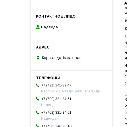
Д
о
Р
В
Надежда
О
1
ц
к
л
д
Караганда, Казахстан
Ч
р
с
2
+7 (721) 241-39-47
Т
Рабочий с 10-00 до19-00 Караганда
в
+7 (700) 321-84-61
б
Надежда
б
+7 (702) 321-84-61
к
Надежда
м
+7 (708) 246-90-40