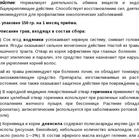
ействе:
Нормализует деятельность обмена веществ и эндок
бщеукрепляющее действие. Способствует восстановлению сил, деяте
екомендуется для профилактики онкологических заболеваний.
 упаковке 150 гр. на 1 месяц приёма.
писание трав, входящх в состав сбора:
) Сок ягод
водяники
успокаивает нервную систему, снимает голов
инги. Ягоды оказывают сильное мочегонное действие. Настой из тра
ишечного тракта. Отвар из корня эффективен при глазных болезнях.
ечат эпилепсию и паралич, это средство также назначают при нару
ля укрепления корней волос.
ай из травы рекомендуют при болезнях почек, он обладает тонизир
анозаживляющее средство. Препараты, изготавливаемые из раст
остояния, они также оказывают защитное действие при повреждении ц
) В народной медицине лекарственный отвар
горичника
применяют пр
акже целебный отвар горичника используют при различных заболеван
оспалениях желчного пузыря, при бессоннице. Растение облада
ронхитах), антисептическим (используется при заболеваниях ротовой
оли).
3)
Корневища и корни
девясила
содержат полисахариды инулин (до 44
ислоты (уксусная, бензойная), небольшое количество алкалоидов, сл
асло (около 1—3%). В состав эфирного масла входят геленин, или 