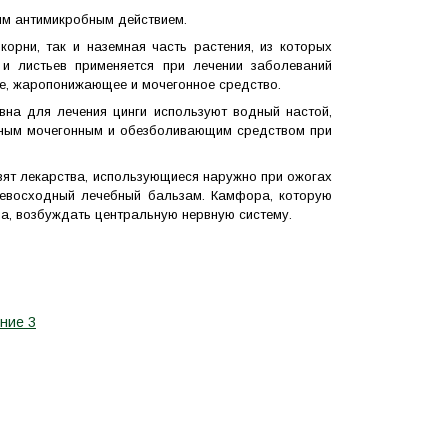
им антимикробным действием.
орни, так и наземная часть растения, из которых
 и листьев применяется при лечении заболеваний
ное, жаропонижающее и мочегонное средство.
вна для лечения цинги используют водный настой,
личным мочегонным и обезболивающим средством при
овят лекарства, использующиеся наружно при ожогах
превосходный лечебный бальзам. Камфора, которую
ца, возбуждать центральную нервную систему.