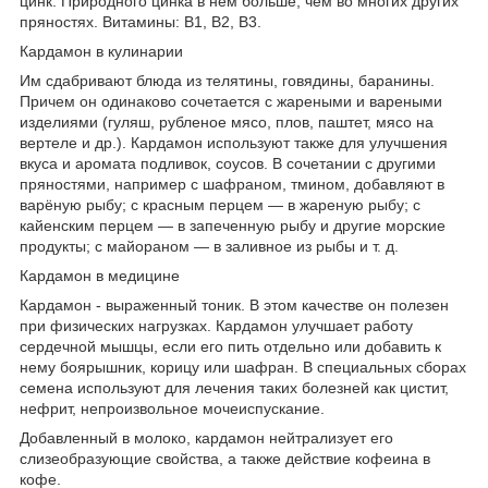
цинк. Природного цинка в нем больше, чем во многих других
пряностях. Витамины: В1, В2, В3.
Кардамон в кулинарии
Им сдабривают блюда из телятины, говядины, баранины.
Причем он одинаково сочетается с жареными и вареными
изделиями (гуляш, рубленое мясо, плов, паштет, мясо на
вертеле и др.).
Кардамон
используют также для улучшения
вкуса и аромата подливок, соусов. В сочетании с другими
пряностями, например с шафраном, тмином, добавляют в
варёную рыбу; с красным перцем — в жареную рыбу; с
кайенским перцем — в запеченную рыбу и другие морские
продукты; с майораном — в заливное из рыбы и т. д.
Кардамон в медицине
Кардамон
- выраженный тоник. В этом качестве он полезен
при физических нагрузках. Кардамон улучшает работу
сердечной мышцы, если его пить отдельно или добавить к
нему боярышник, корицу или шафран. В специальных сборах
семена используют для лечения таких болезней как цистит,
нефрит, непроизвольное мочеиспускание.
Добавленный в молоко, кардамон нейтрализует его
слизеобразующие свойства, а также действие кофеина в
кофе.