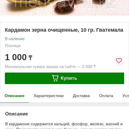
Кардамон зерна очищенные, 10 гр. Гватемала
В наличии
Розница
1 000
₸
Минимальная сумма заказа на сайте — 2 000 ₸
Купить
Описание
Характеристики
Доставка
Оплата
Усл
Описание
В кардамоне
содержится кальций, фосфор, железо, магний и