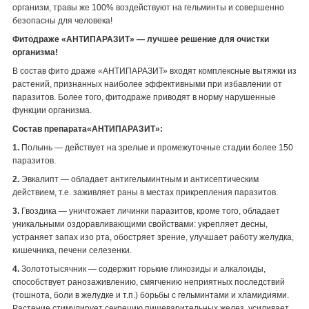
организм, травы же 100% воздействуют на гельминты и совершенно
безопасны для человека!
Фитодраже «АНТИПАРАЗИТ» — лучшее решение для очистки
организма!
В состав фито драже «АНТИПАРАЗИТ» входят комплексные вытяжки из
растений, признанных наиболее эффективными при избавлении от
паразитов. Более того, фитодраже приводят в норму нарушенные
функции организма.
Состав препарата«АНТИПАРАЗИТ»:
1.
Полынь — действует на зрелые и промежуточные стадии более 150
паразитов.
2.
Эвкалипт — обладает антигельминтным и антисептическим
действием, т.е. заживляет раны в местах прикрепления паразитов.
3.
Гвоздика — уничтожает личинки паразитов, кроме того, обладает
уникальными оздоравливающими свойствами: укрепляет десны,
устраняет запах изо рта, обостряет зрение, улучшает работу желудка,
кишечника, печени селезенки.
4.
Золототысячник — содержит горькие гликозиды и алкалоиды,
способствует ранозаживлению, смягчению неприятных последствий
(тошнота, боли в желудке и т.п.) борьбы с гельминтами и хламидиями.
Растение стимулирует секрецию пищеварительных желез, усиливает