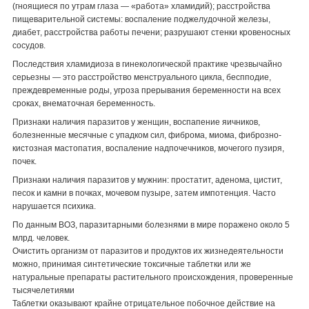
(гноящиеся по утрам глаза — «работа» хламидий); расстройства
пищеварительной системы: воспаление поджелудочной железы,
диабет, расстройства работы печени; разрушают стенки кровеносных
сосудов.
Последствия хламидиоза в гинекологической практике чрезвычайно
серьезны — это расстройство менструального цикла, беспподие,
преждевременные роды, угроза прерывания беременности на всех
сроках, внематочная беременность.
Признаки наличия паразитов у женщин, воспапение яичников,
болезненные месячные с упадком сил, фиброма, миома, фиброзно-
кистозная мастопатия, воспаление надпочечников, мочегого пузиря,
почек.
Признаки наличия паразитов у мужнин: простатит, аденома, цистит,
песок и камни в почках, мочевом пузыре, затем импотенция. Часто
нарушается психика.
По данным ВОЗ, паразитарными болезнями в мире поражено около 5
млрд. человек.
Очистить организм от паразитов и продуктов их жизнедеятельности
можно, принимая синтетические токсичные таблетки или же
натуральные препараты растительного происхождения, проверенные
тысячелетиями
Таблетки оказывают крайне отрицательное побочное действие на