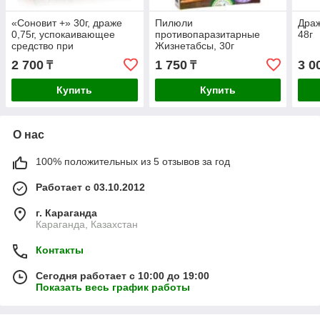
«Соновит +» 30г, драже
Пилюли
Драж
0,75г, успокаивающее
противопаразитарные
48г
средство при
Жизнетабсы, 30г
невротических
2 700
1 750
3 0
₸
₸
расстройствах и
бессоннице.
Купить
Купить
О нас
100% положительных из 5 отзывов за год
Работает с 03.10.2012
г. Караганда
Караганда, Казахстан
Контакты
Сегодня работает с 10:00 до 19:00
Показать весь график работы