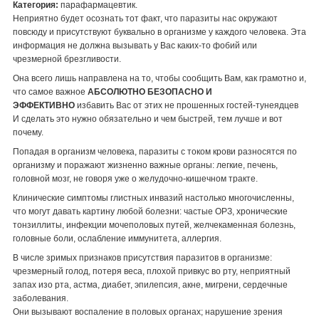
Категория:
парафармацевтик.
Неприятно будет осознать тот факт, что паразиты нас окружают
повсюду и присутствуют буквально в организме у каждого человека. Эта
информация не должна вызывать у Вас каких-то фобий или
чрезмерной брезгливости.
Она всего лишь направлена на то, чтобы сообщить Вам, как грамотно и,
что самое важное
АБСОЛЮТНО БЕЗОПАСНО И
ЭФФЕКТИВНО
избавить Вас от этих не прошенных гостей-тунеядцев
И сделать это нужно обязательно и чем быстрей, тем лучше и вот
почему.
Попадая в организм человека, паразиты с током крови разносятся по
организму и поражают жизненно важные органы: легкие, печень,
головной мозг, не говоря уже о желудочно-кишечном тракте.
Клинические симптомы глистных инвазий настолько многочисленны,
что могут давать картину любой болезни: частые ОРЗ, хронические
тонзиллиты, инфекции мочеполовых путей, желчекаменная болезнь,
головные боли, ослабление иммунитета, аллергия.
В числе зримых признаков присутствия паразитов в организме:
чрезмерный голод, потеря веса, плохой привкус во рту, неприятный
запах изо рта, астма, диабет, эпилепсия, акне, мигрени, сердечные
заболевания.
Они вызывают воспаление в половых органах; нарушение зрения