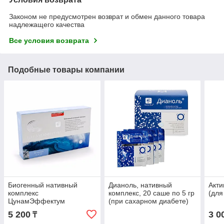
Законом не предусмотрен возврат и обмен данного товара
надлежащего качества
Все условия возврата
Подобные товары компании
Биогенный нативный
Дианоль, нативный
Акти
комплекс
комплекс, 20 саше по 5 гр
(для
ЦунамЭффектум
(при сахарном диабете)
5 200
3 0
₸