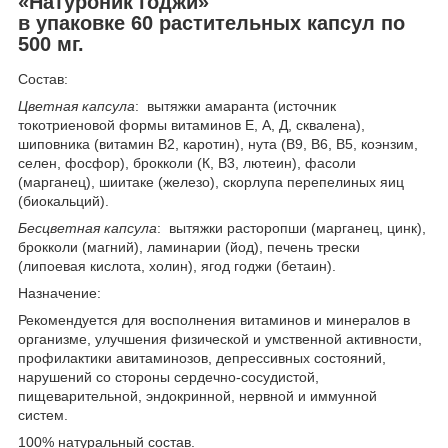
«Натуроник годжи»
в упаковке 60 растительных капсул по
500 мг.
Состав:
Цветная капсула
: вытяжки амаранта (источник
токотриеновой формы витаминов Е, А, Д, сквалена),
шиповника (витамин В2, каротин), нута (В9, В6, В5, коэнзим,
селен, фосфор), брокколи (К, В3, лютеин), фасоли
(марганец), шиитаке (железо), скорлупа перепелиных яиц
(биокальций).
Бесцветная капсула
: вытяжки расторопши (марганец, цинк),
брокколи (магний), ламинарии (йод), печень трески
(липоевая кислота, холин), ягод годжи (бетаин).
Назначение:
Рекомендуется для восполнения витаминов и минералов в
организме, улучшения физической и умственной активности,
профилактики авитаминозов, депрессивных состояний,
нарушений со стороны сердечно-сосудистой,
пищеварительной, эндокринной, нервной и иммунной
систем.
100% натуральный состав.