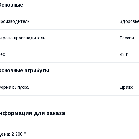
Основные
роизводитель
Здоровье
трана производитель
Россия
ес
48 г
Основные атрибуты
орма выпуска
Драже
нформация для заказа
Цена:
2 200 ₸