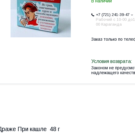
В наличии
+7 (721) 241-39-47
Рабочий с 10-00 до1
00 Караганда
Заказ только по теле
Законом не предусмо
надлежащего качест
Драже При кашле 48 г