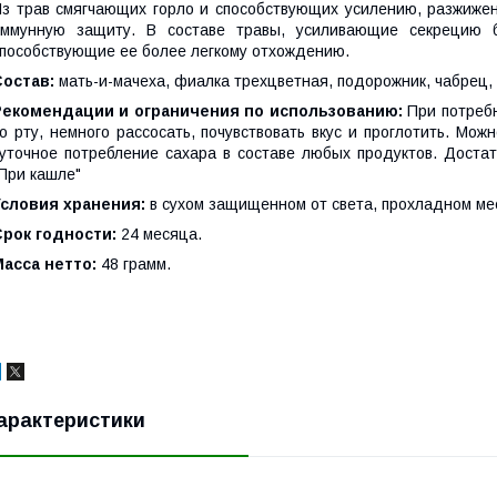
з трав смягчающих горло и способствующих усилению, разжиже
иммунную защиту. В составе травы, усиливающие секрецию 
пособствующие ее более легкому отхождению.
Состав:
мать-и-мачеха, фиалка трехцветная, подорожник, чабрец,
Рекомендации и ограничения по использованию:
При потребн
о рту, немного рассосать, почувствовать вкус и проглотить. Мо
уточное потребление сахара в составе любых продуктов. Достат
При кашле"
Условия хранения:
в сухом защищенном от света, прохладном ме
Срок годности:
24 месяца.
асса нетто:
48 грамм.
арактеристики