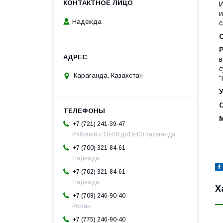
И
Надежда
с
в
с
Караганда, Казахстан
"
М
+7 (721) 241-39-47
Рабочий с 10-00 до19-00 Караганда
+7 (700) 321-84-61
Надежда
+7 (702) 321-84-61
Надежда
Х
+7 (708) 246-90-40
Роман
+7 (775) 246-90-40