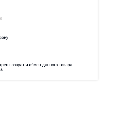
9-
фону
трен возврат и обмен данного товара
ва