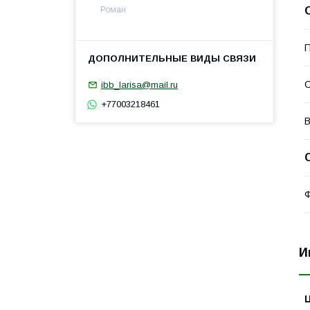
Роман
П
С
ibb_larisa@mail.ru
+77003218461
В
Ф
И