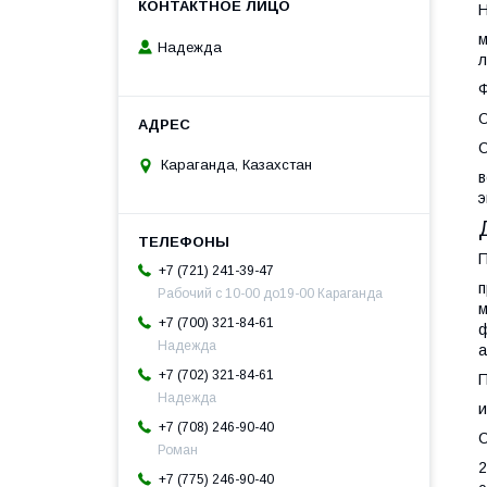
Н
м
Надежда
л
Ф
О
С
Караганда, Казахстан
в
э
П
+7 (721) 241-39-47
п
Рабочий с 10-00 до19-00 Караганда
м
+7 (700) 321-84-61
ф
Надежда
а
+7 (702) 321-84-61
П
Надежда
и
+7 (708) 246-90-40
С
Роман
2
+7 (775) 246-90-40