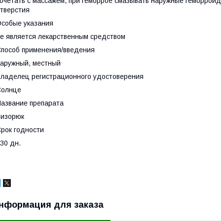
очетать с массажем, при геморрое смазывать наружные геморроид
тверстия
собые указания
е является лекарственным средством
пособ применения/введения
аружный, местный
ладелец регистрационного удостоверения
Солнце
азвание препарата
Бизорюк
рок годности
30 дн.
нформация для заказа