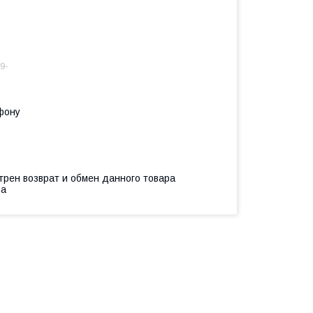
9-
фону
трен возврат и обмен данного товара
ва