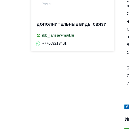
с
Роман
о
О
н
С
ibb_larisa@mail.ru
н
+77003218461
В
Н
С
7
И