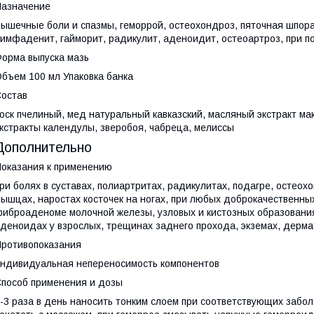
азначение
ышечные боли и спазмы, геморрой, остеохондроз, пяточная шпора,
имфаденит, гайморит, радикулит, аденоидит, остеоартроз, при по
орма выпуска мазь
бъем 100 мл Упаковка банка
остав
оск пчелиный, мед натуральный кавказский, масляный экстракт м
кстракты календулы, зверобоя, чабреца, мелиссы
Дополнительно
оказания к применению
ри болях в суставах, полиартритах, радикулитах, подагре, остеох
ышцах, наростах косточек на ногах, при любых доброкачественны
иброаденоме молочной железы, узловых и кистозных образованиях
деноидах у взрослых, трещинах заднего прохода, экземах, дерма
ротивопоказания
ндивидуальная непереносимость компонентов
пособ применения и дозы
-3 раза в день наносить тонким слоем при соответствующих забол