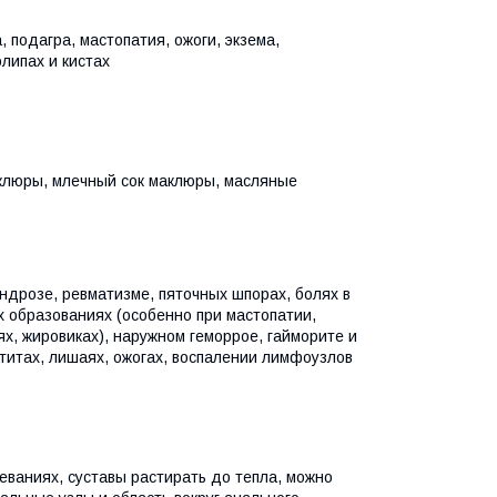
 подагра, мастопатия, ожоги, экзема,
липах и кистах
аклюры, млечный сок маклюры, масляные
ондрозе, ревматизме, пяточных шпорах, болях в
х образованиях (особенно при мастопатии,
, жировиках), наружном геморрое, гайморите и
титах, лишаях, ожогах, воспалении лимфоузлов
еваниях, суставы растирать до тепла, можно