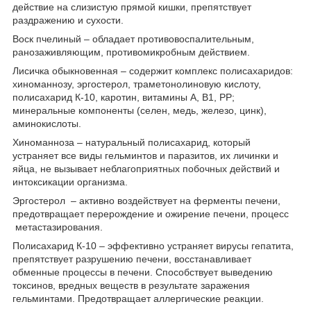
действие на слизистую прямой кишки, препятствует
раздражению и сухости.
Воск пчелиный – обладает противовоспалительным,
ранозаживляющим, противомикробным действием.
Лисичка обыкновенная – содержит комплекс полисахаридов:
хиноманнозу, эргостерол, траметонолиновую кислоту,
полисахарид К-10, каротин, витамины А, В1, РР;
минеральные компоненты (селен, медь, железо, цинк),
аминокислоты.
Хиноманноза – натуральный полисахарид, который
устраняет все виды гельминтов и паразитов, их личинки и
яйца, не вызывает неблагоприятных побочных действий и
интоксикации организма.
Эргостерол – активно воздействует на ферменты печени,
предотвращает перерождение и ожирение печени, процесс
метастазирования.
Полисахарид К-10 – эффективно устраняет вирусы гепатита,
препятствует разрушению печени, восстанавливает
обменные процессы в печени. Способствует выведению
токсинов, вредных веществ в результате заражения
гельминтами. Предотвращает аллергические реакции.