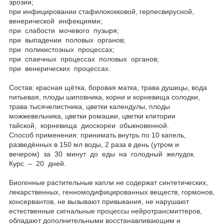
эрозии;
при инфицировании стафилококковой, герпесвирусной,
венерической инфекциями;
при слабости мочевого пузыря;
при выпадении половых органов;
при поликистозных процессах;
при спаечных процессах половых органов;
при венерических процессах.
Состав: красная щётка, боровая матка, трава душицы, вода
питьевая, плоды шиповника, корни и корневища солодки,
трава тысячелистника, цветки календулы, плоды
можжевельника, цветки ромашки, цветки клитории
тайской, корневища диоскореи обыкновенной.
Способ применения: принимать внутрь по 10 капель,
разведённых в 150 мл воды, 2 раза в день (утром и
вечером) за 30 минут до еды на голодный желудок.
Курс – 20 дней.
Биогенные растительные капли не содержат синтетических,
лекарственных, генномодифицированных веществ, гормонов,
консервантов, не вызывают привыкания, не нарушают
естественные сигнальные процессы нейротрансмиттеров,
обладают дополнительными восстанавливающим и