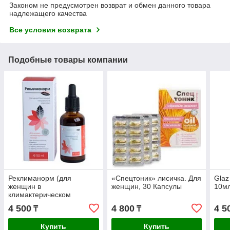
Законом не предусмотрен возврат и обмен данного товара
надлежащего качества
Все условия возврата
Подобные товары компании
Реклиманорм (для
«Спецтоник» лисичка. Для
Glaz
женщин в
женщин, 30 Капсулы
10мл
климактерическом
периоде), 50 мл.
4 500
4 800
4 5
₸
₸
Купить
Купить