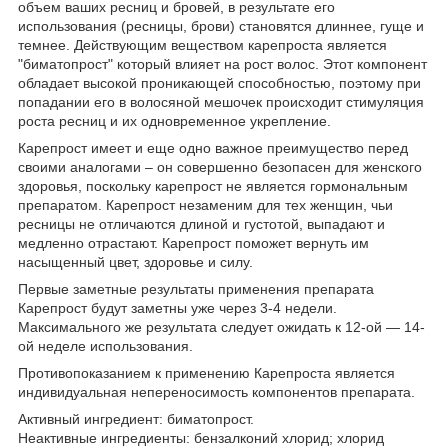
объем ваших ресниц и бровей, в результате его
использования (ресницы, брови) становятся длиннее, гуще и
темнее. Действующим веществом карепроста является
"биматопрост" который влияет на рост волос. Этот компонент
обладает высокой проникающей способностью, поэтому при
попадании его в волосяной мешочек происходит стимуляция
роста ресниц и их одновременное укрепление.
Карепрост имеет и еще одно важное преимущество перед
своими аналогами – он совершенно безопасен для женского
здоровья, поскольку карепрост не является гормональным
препаратом. Карепрост незаменим для тех женщин, чьи
ресницы не отличаются длиной и густотой, выпадают и
медленно отрастают. Карепрост поможет вернуть им
насыщенный цвет, здоровье и силу.
Первые заметные результаты применения препарата
Карепрост будут заметны уже через 3-4 недели.
Максимального же результата следует ожидать к 12-ой ― 14-
ой неделе использования.
Противопоказанием к применению Карепроста является
индивидуальная непереносимость компонентов препарата.
Активный ингредиент: биматопрост.
Неактивные ингредиенты: бензалконий хлорид; хлорид