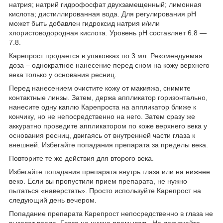
натрия; натрий гидрофосфат двухзамещенный; лимонная
кислота; дистиллированная вода. Для регулирования рН
может быть добавлен гидроксид натрия и/или
хлористоводородная кислота. Уровень рН составляет 6.8 ―
7.8.
Карепрост продается в упаковках по 3 мл. Рекомендуемая
доза – однократное нанесение перед сном на кожу верхнего
века только у основания ресниц.
Перед нанесением очистите кожу от макияжа, снимите
контактные линзы. Затем, держа аппликатор горизонтально,
нанесите одну каплю Карепроста на аппликатор ближе к
кончику, но не непосредственно на него. Затем сразу же
аккуратно проведите аппликатором по коже верхнего века у
основания ресниц, двигаясь от внутренней части глаза к
внешней. Избегайте попадания препарата за пределы века.
Повторите те же действия для второго века.
Избегайте попадания препарата внутрь глаза или на нижнее
веко. Если вы пропустили прием препарата, не нужно
пытаться «наверстать». Просто используйте Карепрост на
следующий день вечером.
Попадание препарата Карепрост непосредственно в глаза не
вызовет вреда. Глаза не нужно промывать. Не допускайте