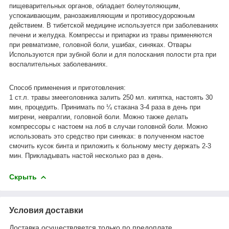
пищеварительных органов, обладает болеутоляющим,
успокаивающим, ранозаживляющим и противосудорожным
действием. В тибетской медицине используется при заболеваниях
печени и желудка. Компрессы и припарки из травы применяются
при ревматизме, головной боли, ушибах, синяках. Отвары
Используются при зубной боли и для полоскания полости рта при
воспалительных заболеваниях.
Способ применения и приготовления:
1 ст.л. травы змееголовника залить 250 мл. кипятка, настоять 30
мин, процедить. Принимать по ¼ стакана 3-4 раза в день при
мигрени, невралгии, головной боли. Можно также делать
компрессоры с настоем на лоб в случаи головной боли. Можно
использовать это средство при синяках: в полученном настое
смочить кусок бинта и приложить к больному месту держать 2-3
мин. Прикладывать настой несколько раз в день.
Скрыть
Условия доставки
Доставка осуществляется только по предоплате.