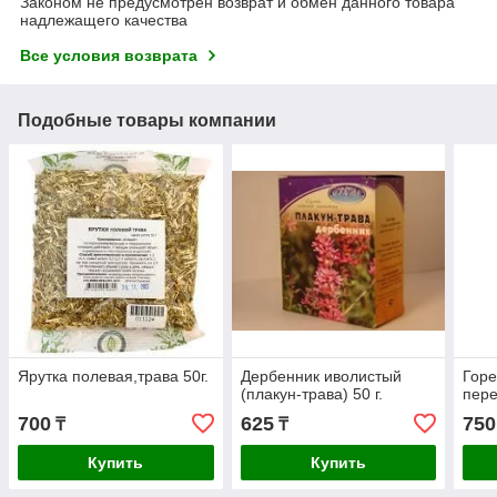
Законом не предусмотрен возврат и обмен данного товара
надлежащего качества
Все условия возврата
Подобные товары компании
Ярутка полевая,трава 50г.
Дербенник иволистый
Горе
(плакун-трава) 50 г.
пере
700
625
750
₸
₸
Купить
Купить