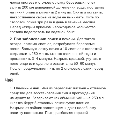
ложки листьев и столовую ложку березовых почек
залить 200 мл доведенной до кипения воды, поставить
на тихий огонь и кипятить 2 минуты. Снять и оставить,
лекарственное сырье из воды не вынимать. Пить по
столовой ложке три раза в день в течение месяца.
Перед каждым приемом необходимое количество
состава подогревать на водяной бане.
При заболевании почек и печени.
Для такого
отвара, помимо листьев, потребуются березовые
почки. Большую ложку почек и 10 листьев с щепоткой
соды залить 250 мл только что закипевшей воды и
прокипятить 3–4 минуты. Накрыть крышкой, укутать в
полотенце или одеяло и оставить на 50–60 минут.
После процеживания пить по 2 столовые ложки перед
едой.
Чай
Обычный чай.
Чай из березовых листьев – отличное
средство для восстановления сил и пробуждения
иммунитета. Заваривают как обычный чай – на 250 мл
кипятка берут 5 столовых ложек сухих листьев.
Накрывают чайник полотенцем и дают целебному
напитку настояться. Пьют, разбавляя горячей