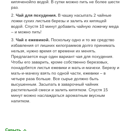
кипяченойпо водой. В сутки можно пить не более шести
раз.
Чай для похудения.
В чашку насыпать 2 чайные
ложки сухих листьев березы и залить их кипящей
водой. Спустя 10 минут добавить чайную ложечку меда
– и можно пить!
Чай с ежевикой.
Поскольку одно и то же средство
избавления от лишних килограммов долго принимать
нельзя, нужно время от времени их менять.
Предлагается еще один вариант чая для похудения.
Чтобы его заварить, кроме собственно березовых,
понадобятся листья ежевики и мать-и-мачехи. Березу и
мать-и-мачеху взять по одной части, ежевики – в
четыре раза больше. Все сырье должно быть
высушенным. Засыпать в заварочный чайник
растительной смеси и залить кипятком. Спустя 15
минут можно наслаждаться ароматным вкусным
напитком.
Скрыть