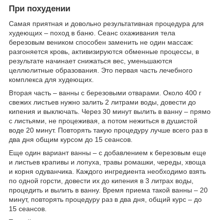
При похудении
Самая приятная и довольно результативная процедура для
худеющих – поход в баню. Сеанс охаживания тела
березовым веником способен заменить не один массаж:
разгоняется кровь, активизируются обменные процессы, в
результате начинает снижаться вес, уменьшаются
целлюлитные образования. Это первая часть лечебного
комплекса для худеющих.
Вторая часть – ванны с березовыми отварами. Около 400 г
свежих листьев нужно залить 2 литрами воды, довести до
кипения и выключать. Через 30 минут вылить в ванну – прямо
с листьями, не процеживая, а потом нежиться в душистой
воде 20 минут. Повторять такую процедуру лучше всего раз в
два дня общим курсом до 15 сеансов.
Еще один вариант ванны – с добавлением к березовым еще
и листьев крапивы и лопуха, травы ромашки, череды, хвоща
и корня одуванчика. Каждого ингредиента необходимо взять
по одной горсти, довести их до кипения в 3 литрах воды,
процедить и вылить в ванну. Время приема такой ванны – 20
минут, повторять процедуру раз в два дня, общий курс – до
15 сеансов.