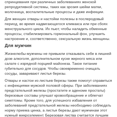
спринцевания при различных заболеваниях женской
репродуктивной системы, таких как эрозия шейки матки,
молочница, воспалительные процессы и даже инфекции.
Для женщин отвары и настойки полезны в послеродовый
период, во время надвигающегося климакса или при сбоях
менструального цикла. Их пьют, чтобы наладить обменные
процессы, стабилизировать гормональный фон, улучшить
настроение и, соответственно, сексуальную жизнь женщины.
Для мужчин
Жизнелюбы-мужчины не привыкли отказывать себе в лишней
дозе алкоголя, дополнительном куске жирного мяса или
салате с изрядной порцией майонеза. Такое питание
губительно для сосудов. Чтобы своевременно очищать
сосуды, заваривают листья березы.
Отвары и настои из листьев березы также помогут справиться
с инфекциями мужской половой сферы. При заболеваниях
предстательной железы (простатите и аденоме простаты)
березовые составы улучшат кровообращение и облегчат
симптомы. Кроме того, для успешного избавления от
заболеваний предстательной железы необходимо соблюдать
норму приема цинка, а листья березы дают мужчинам этот
нужный микроэлемент. Березовая листва считается лучшим