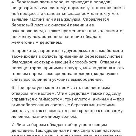
Березовые листья хорошо приводят в порядок
пищеварительную систему, нормализуют проходящие в
ней процессы и становятся спасением для тех, у кого
выявлен гастрит или язва желудка. Справляется
березовый лист и с очисткой печени и ее
оздоровлением, а также применяется при холецистите,
поскольку лекарственное растение обладает
желчегонным действием.
Бронхиты, ларингиты и другие дыхательные болезни
также входят в область применения березовых листьев
благодаря их отхаркивающей способности. Отварами
полощут горло, принимают внутрь, можно даже дышать
горячим паром – все средства подходят, когда нужно
снять воспаление и ускорить выздоровление.
При простуде можно промывать нос листовым
отваром или настоем. Этим средствам также под силу
справиться с гайморитом, тонзиллитом, ангинами – при
этих заболеваниях составы с березовыми листьями
используют как вспомогательное средство к основному
лечению, назначенному врачом.
Листья березы обладают общеукрепляющим
действием. Так, сделанная из них спиртовая настойка