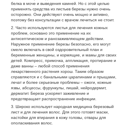
белка в моче и выведения камней. Но с этой целью
применять средства из листьев березы нужно очень
осторожно. Они действуют очень мощно и активно,
поэтому без консультации с врачом лечиться не стоит.
Часто используются листья для лечения кожных
проблем, основано это применение на их
антисептическом и ранозаживляющем действии.
Наружное применение березы безопасно, его могут
смело включать в свой оздоровительный план и
беременные женщины, и кормящие, и мамы для своих
детей. Компресс, примочка, аппликация, протирание и
даже ванны – любой способ применения
лекарственного растения хорош. Таким образом
справляются и с банальными царапинами и прыщами,
лечат и более серьезные проблемы – ожоги, кожные
язвы, абсцессы, фурункулы, лишай, нейродермит,
дерматит. Береза ускоряет заживление и
предотвращает распространение инфекции.
Широко использует народная медицина березовый
лист и для лечения волос. Для этого готовят маски,
настойки для втирания в кожу головы, отвары для
ополаскивания волос.