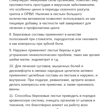
стимулирует иммунные силы организма, помогает ему
противостоять простудам и вирусным заболеваниям,
что особенно ценно в периоды сезонного разгула
гриппа и ОРВИ. Наличие в листьях большого
количества витаминов позволяет использовать их как
пищевую добавку, в частности чай заваривают для
лечения и профилактики цинги.
Березовые составы применяют в качестве
полосканий при стоматите, пародонтозе или гингивите
и как компрессы при зубной боли.
Наружно применяют листья березы и для
устранения гинекологических проблем, таких как эрозия
шейки матки, эндометрит и т.д.
Для лечения суставов, мышечных болей и
дискомфорта в связках народные целители активно
применяют целебные составы из листьев и наружно, и
внутренне. При подагре, ревматизме, артрите можно
делать компрессы или примочки, а также принимать
ванны.
Способны березовые листья приводить в порядок
кровеносную систему, очищать организм от шлаков и
токсинов, что благотворно влияет на работу всех