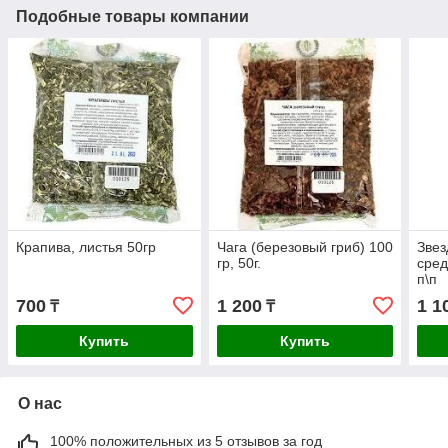
Подобные товары компании
Крапива, листья 50гр
Чага (березовый гриб) 100
Звез
гр, 50г.
сред
п\п
700
1 200
1 1
₸
₸
Купить
Купить
О нас
100% положительных из 5 отзывов за год