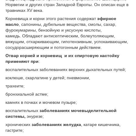
Норвегии и других стран Западной Европы. Он описан еще в
травниках XV века.
Корневища и корни этого растения содержат
эфирное
масло
, сапонины, дубильные вещества, смолы, сахар,
фурокумарины, бензойную и уксусную кислоты,
камедь. Обладают антисептическим, болеутоляющим,
вяжущим, отхаркивающим, гипотензивным, успокаивающим,
сосудорасширяющим и потогонным действием.
Отвар корней и корневищ и их спиртовую настойку
применяют при
:
воспалительных заболеваниях верхних дыхательных путей;
коклюше, скарлатине у детей; пневмонии,
трахеите;
бронхиальной астме;
камнях в почках и мочевом пузыре;
воспалительных
заболеваниях мочевыделительной
системы,
энурезе;
хронических
заболеваниях желудка
, катаре кишечника,
гастрите;