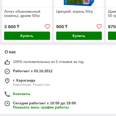
Лопух обыкновенный
Цикорий, корень 50гр
Щаве
(корень), драже 50гр
50 г
3 800
900
970
₸
₸
Купить
Купить
О нас
100% положительных из 5 отзывов за год
Работает с 03.10.2012
г. Караганда
Караганда, Казахстан
Контакты
Сегодня работает с 10:00 до 19:00
Показать весь график работы