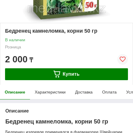
Бедренец камнеломка, корни 50 гр
В наличии
Розница
2 000
₸
Купить
Описание
Характеристики
Доставка
Оплата
Усл
Описание
Бедренец камнеломка, корни 50 гр
Бедренец издревле применялся в фармакопее Швейцарии,