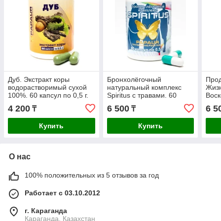
Дуб. Экстракт коры
Бронхолёгочный
Прод
водорастворимый сухой
натуральный комплекс
Жиз
100%. 60 капсул по 0,5 г.
Spiritus с травами. 60
Воск
Месячный курс.
капсул по 0,5 г. Месячный
(ПЖВ
4 200
6 500
6 5
₸
₸
курс.
по 0
Купить
Купить
О нас
100% положительных из 5 отзывов за год
Работает с 03.10.2012
г. Караганда
Караганда, Казахстан