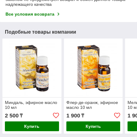
надлежащего качества
Все условия возврата
Подобные товары компании
Миндаль, эфирное масло
Флер-де-оранж, эфирное
Мел
10 мл
масло 10 мл
10 м
2 500
1 900
1 9
₸
₸
Купить
Купить