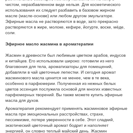
чистом, неразбавленном виде нельзя. Для косметического
использования их следует разбавить в базовом жирном
масле (масле-основе) или любом другом эмульгаторе.
Эфирные масла не растворяются в воде, зато прекрасно
растворяются в жире, молоке, кефире, йогурте, воске, мёде,
соли.
Эфирное масло жасмина в ароматерапии
Жасмин в древности был любимым цветком арабов, индусов
и китайцев. Его использовали широко: готовили из него
благовония для тела, ароматизаторы для помещений,
добавляли в чай цветочные лепестки. И сегодня аромат
жасминового масла ценится не менее, чем в те века,
особенно в парфюмерии. Полученная из нежных белых
цветов эссенция послужила основой для многих известных
парфюмерных творений. Вы также можете купить эфирные
масла для духов.
Ароматерапия рекомендует применять жасминовое эфирные
масла при эмоциональных расстройствах, страхе,
пессимизме, потере уверенности в себе. Этот сладкий,
экзотический цветочный аромат бодрит и наполняет
энергией, он словно теплый майский день. Жасмин