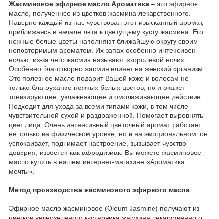
Жасминовое эфирное масло Ароматика
– это эфирное
масло, полученное из цветков жасмина лекарственного.
Наверно каждый из нас чувствовал этот изысканный аромат,
приближаясь в начале лета к цветущему кусту жасмина. Его
нежные белые цветы наполняют ближайшую округу своим
неповторимым ароматом. Их запах особенно интенсивен
ночью, из-за чего жасмин называют «королевой ночи».
Особенно благотворно жасмин влияет на женский организм.
Это полезное масло подарит Вашей коже и волосам не
только благоухание нежных белых цветов, но и окажет
тонизирующее, увлажняющее и омолаживающее действие.
Подходит для ухода за всеми типами кожи, в том числе
чувствительной сухой и раздраженной. Помогает выровнять
цвет лица. Очень интенсивный цветочный аромат работает
не только на физическом уровне, но и на эмоциональном, он
успокаивает, поднимает настроение, вызывает чувство
доверия, известен как афродизиак. Вы можете жасминовое
масло купить в нашем интернет-магазине «Ароматика
мечты».
Метод производства жасминового эфирного масла
Эфирное масло жасминовое (Oleum Jasmine) получают из
цветков вечнозеленого кустарника жасмина лекарственного