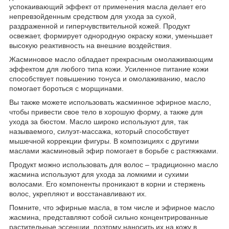
успокаивающий эффект от применения масла делает его
непревзойденным средством для ухода за сухой,
раздраженной и гиперчувствительной кожей. Продукт
освежает, формирует однородную окраску кожи, уменьшает
высокую реактивность на внешние воздействия.
Жасминовое масло обладает прекрасным омолаживающим
эффектом для любого типа кожи. Усиленное питание кожи
способствует повышению тонуса и омолаживанию, масло
помогает бороться с морщинами.
Вы также можете использовать жасминное эфирное масло,
чтобы привести свое тело в хорошую форму, а также для
ухода за бюстом. Масло широко используют для, так
называемого, силуэт-массажа, который способствует
мышечной коррекции фигуры. В композициях с другими
маслами жасминовый эфир помогает в борьбе с растяжками.
Продукт можно использовать для волос – традиционно масло
жасмина используют для ухода за ломкими и сухими
волосами. Его компоненты проникают в корни и стержень
волос, укрепляют и восстанавливают их.
Помните, что эфирные масла, в том числе и эфирное масло
жасмина, представляют собой сильно концентрированные
растительные эссенции, поэтому наносить их на кожу в