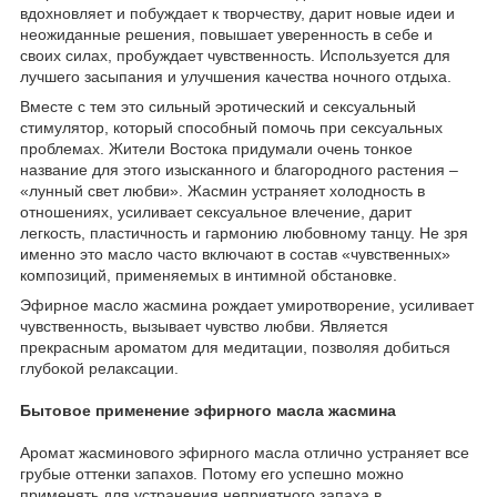
вдохновляет и побуждает к творчеству, дарит новые идеи и
неожиданные решения, повышает уверенность в себе и
своих силах, пробуждает чувственность. Используется для
лучшего засыпания и улучшения качества ночного отдыха.
Вместе с тем это сильный эротический и сексуальный
стимулятор, который способный помочь при сексуальных
проблемах. Жители Востока придумали очень тонкое
название для этого изысканного и благородного растения –
«лунный свет любви». Жасмин устраняет холодность в
отношениях, усиливает сексуальное влечение, дарит
легкость, пластичность и гармонию любовному танцу. Не зря
именно это масло часто включают в состав «чувственных»
композиций, применяемых в интимной обстановке.
Эфирное масло жасмина рождает умиротворение, усиливает
чувственность, вызывает чувство любви. Является
прекрасным ароматом для медитации, позволяя добиться
глубокой релаксации.
Бытовое применение эфирного масла жасмина
Аромат жасминового эфирного масла отлично устраняет все
грубые оттенки запахов. Потому его успешно можно
применять для устранения неприятного запаха в