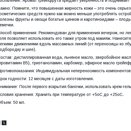
оспаление. Аромат грейпфрута придает уверенность и поднимает
ажно: Помните, что повышенная жирность кожи – это очень серье
осметических средств нужно как можно меньше употреблять остро
олезны фрукты и овощи богатые цинком и каротиноидами – плоды
емечки.
пособ применения: Рекомендован для применения вечером, но ле
еля позволяет использовать его также утром под макияж. Нанесит
егкими движениями вдоль массажных линий (от переносицы ко лбу,
одбородку и шее).
остав: дистиллированная вода, льняное масло, зверобойное масло
провитамин В5), триэтаноламин, карбомер, эфирное масло грейпф
ротивопоказания: Индивидуальная непереносимость компонентов 
рок годности: 12 месяцев с даты изготовления.
нимание: После первого вскрытия баночки, использовать крем-гель
словия хранения: Хранить при температуре от +5оС до +25оС.
бъем: 50 мл.