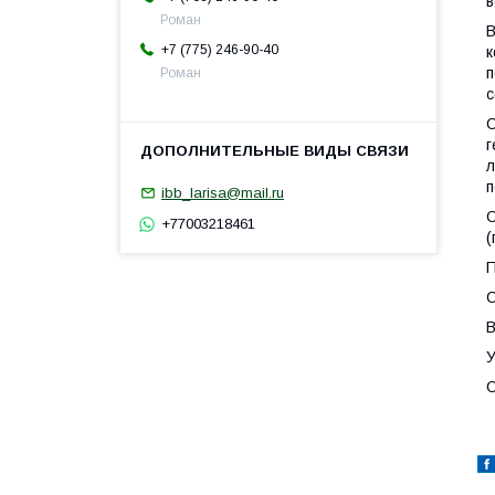
в
Роман
В
+7 (775) 246-90-40
к
п
Роман
с
С
г
л
п
ibb_larisa@mail.ru
С
+77003218461
(
П
С
В
У
О