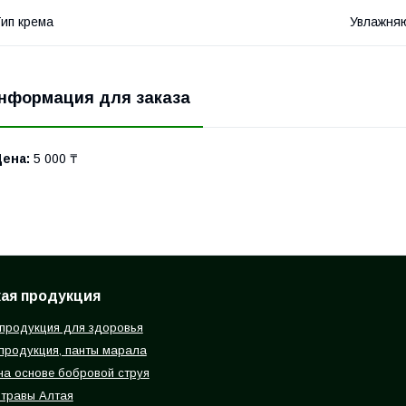
ип крема
Увлажня
нформация для заказа
Цена:
5 000 ₸
ая продукция
продукция для здоровья
продукция, панты марала
на основе бобровой струя
травы Алтая