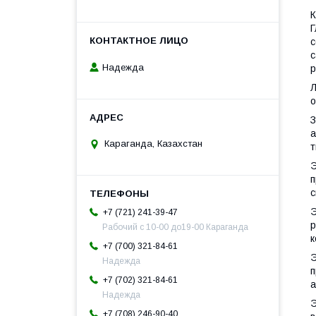
К
Г
с
с
Надежда
р
Л
о
З
а
Караганда, Казахстан
т
Э
п
с
Э
+7 (721) 241-39-47
р
Рабочий с 10-00 до19-00 Караганда
к
+7 (700) 321-84-61
Э
Надежда
п
+7 (702) 321-84-61
а
Надежда
Э
+7 (708) 246-90-40