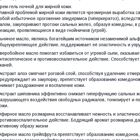
рем-гель ночной для жирной кожи.
лавной проблемой жирной кожи является чрезмерная выработка са
обой избыточное ороговение эпидермиса (гиперкератоз), вследств
алом, закупоривают протоки сальных желез, образуя комедоны, в
еакции, проявляющиеся в виде гнойничков (угрей).
ьняное масло, являясь богатейшим источником незаменимой альф
бщеукрепляющее действие, поддерживает её эластичность и упру
веробойное масло помогает избавиться от угревой сыпи, оказыв
нтисептическое и противовоспалительное действие. Способствуе
каней.
кстракт алоэ смягчает роговой слой, способствуя удалению отме
редупреждает их закупорку, препятствует образованию комедонов
нимает раздражение и воспаление кожи.
кстракт шиповника эффективно снижает гиперфункцию сальных же
азрушающего воздействия свободных радикалов, тонизирует и под
ожи.
фирное масло розмарина восстанавливает нежность и эластичнос
ротивовоспалительное действие. Бодрящий аромат розмарина да
ктивному образу жизни
фирное масло грейпфрута препятствует образованию комедонов, 