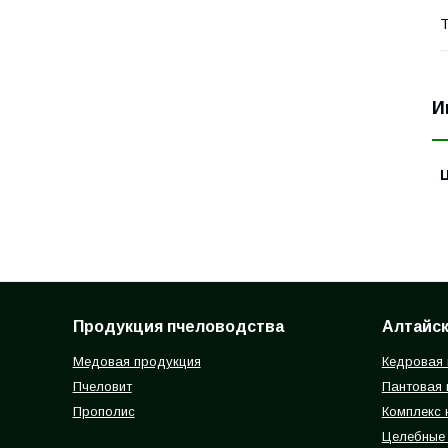
Т
И
Продукция пчеловодства
Алтайск
Медовая продукция
Кедровая 
Пчеловит
Пантовая 
Прополис
Комплекс 
Целебные 