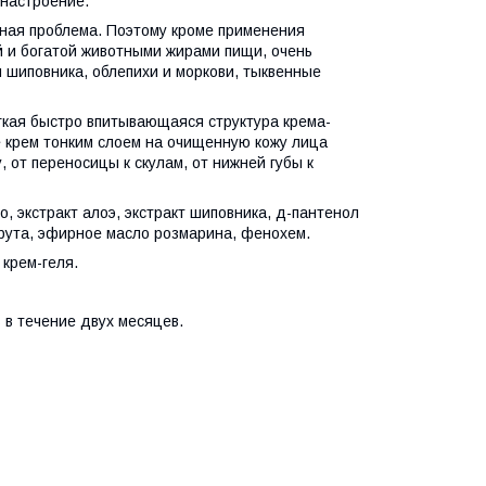
 настроение.
зная проблема. Поэтому кроме применения
й и богатой животными жирами пищи, очень
 шиповника, облепихи и моркови, тыквенные
гкая быстро впитывающаяся структура крема-
е крем тонким слоем на очищенную кожу лица
 от переносицы к скулам, от нижней губы к
, экстракт алоэ, экстракт шиповника, д-пантенол
рута, эфирное масло розмарина, фенохем.
крем-геля.
 в течение двух месяцев.