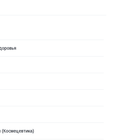
доровья
 (Космецевтика)