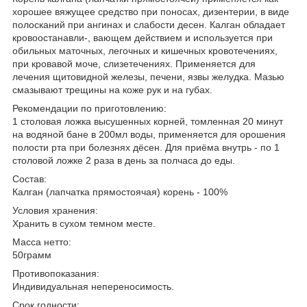
хорошее вяжущее средство при поносах, дизентерии, в виде
полосканий при ангинах и слабости десен. Калган обладает
кровоостанавли-, вающем действием и используется при
обильных маточных, легочных и кишечных кровотечениях,
при кровавой моче, слизетечениях. Применяется для
лечения щитовидной железы, печени, язвы желудка. Мазью
смазывают трещины на коже рук и на губах.
Рекомендации по приготовлению:
1 столовая ложка высушенных корней, томленная 20 минут
на водяной бане в 200мл воды, применяется для орошения
полости рта при болезнях дёсен. Для приёма внутрь - по 1
столовой ложке 2 раза в день за полчаса до еды.
Состав:
Калган (лапчатка прямостоячая) корень - 100%
Условия хранения:
Хранить в сухом темном месте.
Масса нетто:
50грамм
Противопоказания:
Индивидуальная непереносимость.
Срок годности: