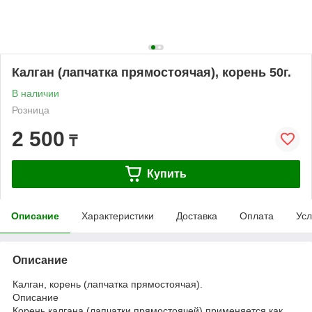
Калган (лапчатка прямостоячая), корень 50г.
В наличии
Розница
2 500
₸
Купить
Описание
Характеристики
Доставка
Оплата
Усл
Описание
Калган, корень (лапчатка прямостоячая).
Описание
Корень калгана (лапчатки прямостоячей) применяется как