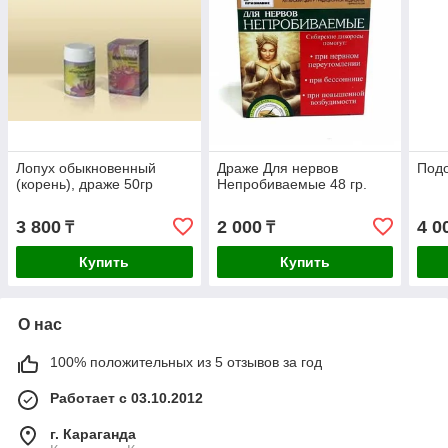
Лопух обыкновенный
Драже Для нервов
Подо
(корень), драже 50гр
Непробиваемые 48 гр.
3 800
2 000
4 0
₸
₸
Купить
Купить
О нас
100% положительных из 5 отзывов за год
Работает с 03.10.2012
г. Караганда