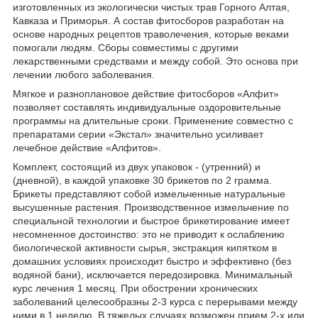
изготовленных из экологически чистых трав Горного Алтая,
Кавказа и Приморья. А состав фитосборов разработан на
основе народных рецептов траволечения, которые веками
помогали людям. Сборы совместимы с другими
лекарственными средствами и между собой. Это основа при
лечении любого заболевания.
Мягкое и разноплановое действие фитосборов «Алфит»
позволяет составлять индивидуальные оздоровительные
программы на длительные сроки. Применение совместно с
препаратами серии «Экстал» значительно усиливает
лечебное действие «Алфитов».
Комплект, состоящий из двух упаковок - (утренний) и
(дневной), в каждой упаковке 30 брикетов по 2 грамма.
Брикеты представляют собой измельченные натуральные
высушенные растения. Производственное измельчение по
специальной технологии и быстрое брикетирование имеет
несомненное достоинство: это не приводит к ослаблению
биологической активности сырья, экстракция кипятком в
домашних условиях происходит быстро и эффективно (без
водяной бани), исключается передозировка. Минимальный
курс лечения 1 месяц. При обострении хронических
заболеваний целесообразны 2-3 курса с перерывами между
ними в 1 неделю. В тяжелых случаях возможен прием 2-х или