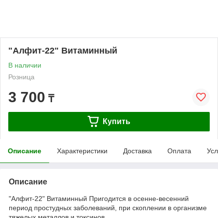
"Алфит-22" Витаминный
В наличии
Розница
3 700
₸
Купить
Описание
Характеристики
Доставка
Оплата
Усл
Описание
"Алфит-22" Витаминный Пригодится в осенне-весенний
период простудных заболеваний, при скоплении в организме
тяжелых металлов и токсинов