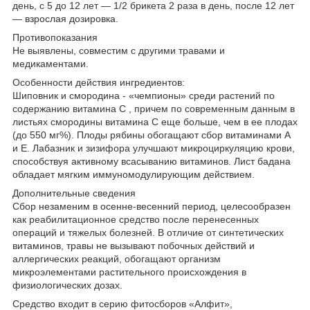
день, с 5 до 12 лет — 1/2 брикета 2 раза в день, после 12 лет
— взрослая дозировка.
Противопоказания
Не выявлены, совместим с другими травами и
медикаментами.
Особенности действия ингредиентов:
Шиповник и смородина - «чемпионы» среди растений по
содержанию витамина С , причем по современным данным в
листьях смородины витамина С еще больше, чем в ее плодах
(до 550 мг%). Плоды рябины обогащают сбор витаминами А
и Е. Лабазник и зизифора улучшают микроциркуляцию крови,
способствуя активному всасыванию витаминов. Лист бадана
обладает мягким иммуномодулирующим действием.
Дополнительные сведения
Сбор незаменим в осенне-весенний период, целесообразен
как реабилитационное средство после перенесенных
операций и тяжелых болезней. В отличие от синтетических
витаминов, травы не вызывают побочных действий и
аллергических реакций, обогащают организм
микроэлементами растительного происхождения в
физиологических дозах.
Средство входит в серию фитосборов «Алфит»,