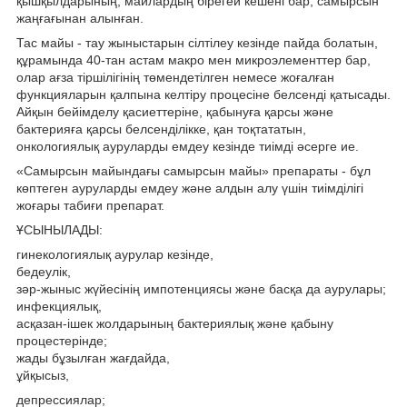
қышқылдарының, майлардың бірегей кешені бар, самырсын
жаңғағынан алынған.
Тас майы - тау жыныстарын сілтілеу кезінде пайда болатын,
құрамында 40-тан астам макро мен микроэлементтер бар,
олар ағза тіршілігінің төмендетілген немесе жоғалған
функцияларын қалпына келтіру процесіне белсенді қатысады.
Айқын бейімделу қасиеттеріне, қабынуға қарсы және
бактерияға қарсы белсенділікке, қан тоқтататын,
онкологиялық ауруларды емдеу кезінде тиімді әсерге ие.
«Самырсын майындағы самырсын майы» препараты - бұл
көптеген ауруларды емдеу және алдын алу үшін тиімділігі
жоғары табиғи препарат.
ҰСЫНЫЛАДЫ:
гинекологиялық аурулар кезінде,
бедеулік,
зәр-жыныс жүйесінің импотенциясы және басқа да аурулары;
инфекциялық,
асқазан-ішек жолдарының бактериялық және қабыну
процестерінде;
жады бұзылған жағдайда,
ұйқысыз,
депрессиялар;