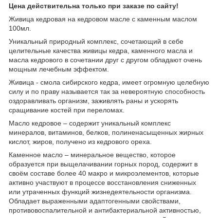
Цена действительна только при заказе по сайту!
Живица кедровая на кедровом масле с каменным маслом
100мл.
Уникальный природный комплекс, сочетающий в себе
целительные качества живицы кедра, каменного масла и
масла кедрового в сочетании друг с другом обладают очень
мощным лечебным эффектом.
Живица - смола сибирского кедра, имеет огромную целебную
силу и по праву называется так за невероятную способность
оздоравливать организм, заживлять раны и ускорять
сращивание костей при переломах.
Масло кедровое – содержит уникальный комплекс
минералов, витаминов, белков, полиненасыщенных жирных
кислот, жиров, получено из кедрового ореха.
Каменное масло – минеральное вещество, которое
образуется при выщелачивании горных пород, содержит в
своём составе более 40 макро и микроэлементов, которые
активно участвуют в процессе восстановления сниженных
или утраченных функций жизнедеятельности организма.
Обладает выраженными адаптогенными свойствами,
противовоспалительной и антибактериальной активностью,