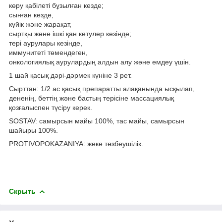
көру қабілеті бұзылған кезде;
сынған кезде,
күйік және жарақат,
сыртқы және ішкі қан кетулер кезінде;
тері аурулары кезінде,
иммунитеті төмендеген,
онкологиялық аурулардың алдын алу және емдеу үшін.
1 шай қасық дәрі-дәрмек күніне 3 рет.
Сырттан: 1/2 ас қасық препаратты алақанында ысқылап,
дененiң, беттiң және бастың терiсiне массациялық
қозғалыспен түсiру керек.
SOSTAV: самырсын майы 100%, тас майы, самырсын
шайыры 100%.
PROTIVOPOKAZANIYA: жеке төзбеушілік.
Скрыть