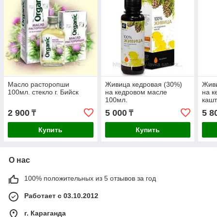
Масло расторопши
Живица кедровая (30%)
Живи
100мл. стекло г. Бийск
на кедровом масле
на к
100мл.
кашт
2 900
5 000
5 8
₸
₸
Купить
Купить
О нас
100% положительных из 5 отзывов за год
Работает с 03.10.2012
г. Караганда