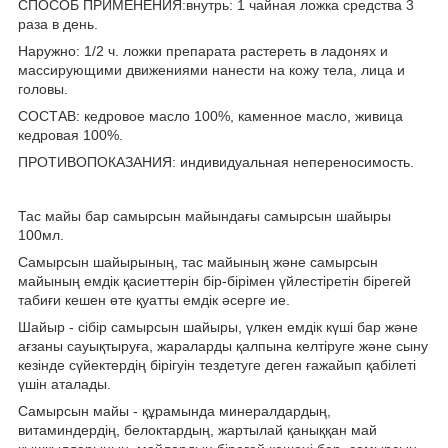
СПОСОБ ПРИМЕНЕНИЯ:внутрь: 1 чайная ложка средства 3
раза в день.
Наружно: 1/2 ч. ложки препарата растереть в ладонях и
массирующими движениями нанести на кожу тела, лица и
головы.
СОСТАВ: кедровое масло 100%, каменное масло, живица
кедровая 100%.
ПРОТИВОПОКАЗАНИЯ: индивидуальная непереносимость.
Тас майы бар самырсын майындағы самырсын шайыры
100мл.
Самырсын шайырының, тас майының және самырсын
майының емдік қасиеттерін бір-бірімен үйлестіретін бірегей
табиғи кешен өте қуатты емдік әсерге ие.
Шайыр - сібір самырсын шайыры, үлкен емдік күші бар және
ағзаны сауықтыруға, жараларды қалпына келтіруге және сыну
кезінде сүйектердің бірігуін тездетуге деген ғажайып қабілеті
үшін аталады.
Самырсын майы - құрамында минералдардың,
витаминдердің, белоктардың, жартылай қаныққан май