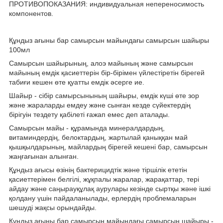
ПРОТИВОПОКАЗАНИЯ: индивидуальная непереносимость
компонентов.
Құндыз ағыны бар самырсын майындағы самырсын шайыры
100мл
Самырсын шайырының, алоэ майының және самырсын
майының емдік қасиеттерін бір-бірімен үйлестіретін бірегей
табиғи кешен өте қуатты емдік әсерге ие.
Шайыр - сібір самырсынының шайыры, емдік күші өте зор
және жараларды емдеу және сынған кезде сүйектердің
бірігуін тездету қабілеті ғажап емес деп аталады.
Самырсын майы - құрамында минералдардың,
витаминдердің, белоктардың, жартылай қаныққан май
қышқылдарының, майлардың бірегей кешені бар, самырсын
жаңғағынан алынған.
Құндыз ағысы өзінің бактерицидтік және тіршілік ететін
қасиеттерімен белгілі, жұқпалы жаралар, жарақаттар, тері
айдау және саңырауқұлақ аурулары кезінде сыртқы және ішкі
қолдану үшін пайдаланылады, ерлердің проблемаларын
шешуді жақсы орындайды.
Құндыз ағыны бар самырсын майындағы самырсын шайыры -