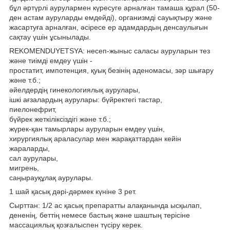
бұл әртүрлі аурулармен күресуге арналған тамаша құрал (50-
ден астам ауруларды емдейді), организмді сауықтыру және
жасартуға арналған, әсіресе ер адамдардың денсаулығын
сақтау үшін ұсынылады.
REKOMENDUYETSYA: несеп-жыныс саласы ауруларын тез
және тиімді емдеу үшін -
простатит, импотенция, қуық безінің аденомасы, зәр шығару
және т.б.;
әйелдердің гинекологиялық аурулары,
ішкі ағзалардың аурулары: бүйректегі тастар,
пиелонефрит,
бүйрек жеткіліксіздігі және т.б.;
жүрек-қан тамырлары ауруларын емдеу үшін,
хирургиялық араласулар мен жарақаттардан кейін
жараларды,
сал аурулары,
мигрень,
саңырауқұлақ аурулары.
1 шай қасық дәрі-дәрмек күніне 3 рет.
Сырттан: 1/2 ас қасық препаратты алақанында ысқылап,
дененiң, беттiң немесе бастың және шаштың терiсiне
массациялық қозғалыспен түсiру керек.