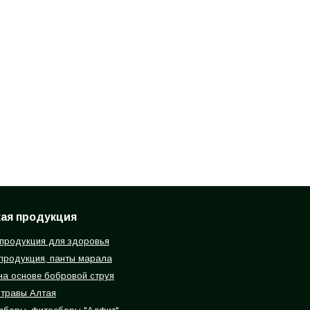
ая продукция
продукция для здоровья
продукция, панты марала
на основе бобровой струя
травы Алтая