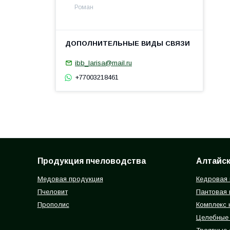
Роман
ibb_larisa@mail.ru
+77003218461
Продукция пчеловодства
Алтайск
Медовая продукция
Кедровая 
Пчеловит
Пантовая 
Прополис
Комплекс 
Целебные 