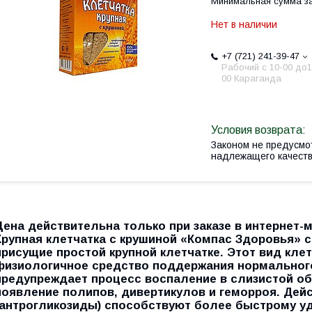
Минимальная сумма за
Нет в наличии
+7 (721) 241-39-47
Рабочий с 10-00 до1
00 Караганда
Законом не предусмо
надлежащего качест
Цена действительна только при заказе в интернет-м
Крупная клетчатка с крушиной «Компас Здоровья» с
присущие простой крупной клетчатке. Этот вид клет
физиологичное средство поддержания нормального 
предупреждает процесс воспаление в слизистой об
появление полипов, дивертикулов и геморроя. Де
(антрогликозиды) способствуют более быстрому у