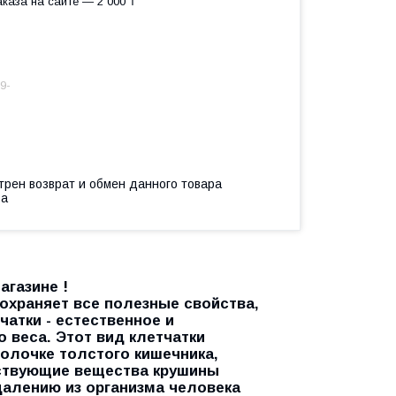
каза на сайте — 2 000 ₸
9-
трен возврат и обмен данного товара
ва
агазине !
охраняет все полезные свойства,
чатки - естественное и
веса. Этот вид клетчатки
олочке толстого кишечника,
йствующие вещества крушины
далению из организма человека