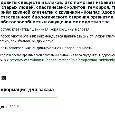
ядовитых веществ и шлаков. Это помогает избавить
у старых людей, спастических колитов, геморроя, 
приём крупной клетчатки с крушиной «Компас Здор
естественного биологического старения организма,
работоспособность и ощущения молодости тела.
остав: клетчатка пшеничная, кора крушины молотая
пособ употребления: Рекомендуется принимать 1-2 ст. ложки клетч
ефир, сок, бульон, жидкий соус).
ротивопоказания: Индивидуальная непереносимость
ходит в состав практической программы снижения веса "Худейка". Подробнос
http://www.smkfarm.ru/health_method/thin/programma_snizhenij
сылке:
нформация для заказа
Цена:
800 ₸