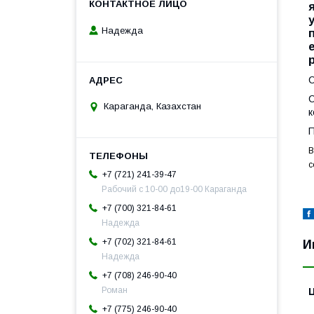
Надежда
С
С
Караганда, Казахстан
к
П
В
с
+7 (721) 241-39-47
Рабочий с 10-00 до19-00 Караганда
+7 (700) 321-84-61
Надежда
+7 (702) 321-84-61
И
Надежда
+7 (708) 246-90-40
Роман
+7 (775) 246-90-40