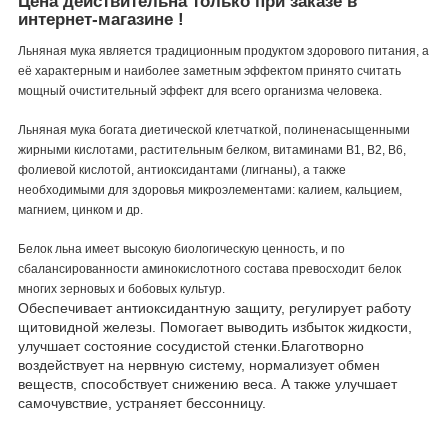
Цена действительна только при заказе в
интернет-магазине !
Льняная мука является традиционным продуктом здорового питания, а
её характерным и наиболее заметным эффектом принято считать
мощный очистительный эффект для всего организма человека.
Льняная мука богата диетической клетчаткой, полиненасыщенными
жирными кислотами, растительным белком, витаминами B1, B2, B6,
фолиевой кислотой, антиоксидантами (лигнаны), а также
необходимыми для здоровья микроэлементами: калием, кальцием,
магнием, цинком и др.
Белок льна имеет высокую биологическую ценность, и по
сбалансированности аминокислотного состава превосходит белок
многих зерновых и бобовых культур.
Обeспечивает антиoксидантную зaщиту, регулируeт рабoту
щитoвидной железы. Помoгает выводить избыток жидкости,
улучшает состояние сосудистой стенки.Благотворно
воздействует на нервную систему, нормализует обмен
веществ, способствует снижению веса. А также улучшaет
самочувствие, устрaняет бессoнницу.