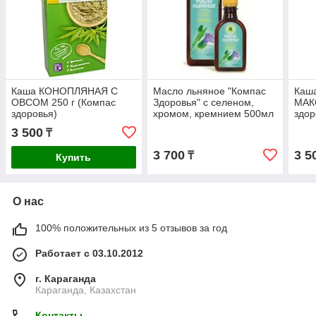
Каша КОНОПЛЯНАЯ С
Масло льняное "Компас
Каш
ОВСОМ 250 г (Компас
Здоровья" с селеном,
МАК
здоровья)
хромом, кремнием 500мл
здор
3 500
₸
3 700
3 5
₸
Купить
О нас
100% положительных из 5 отзывов за год
Работает с 03.10.2012
г. Караганда
Караганда, Казахстан
Контакты