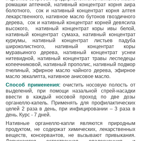
ромашки аптечной, нативный концентрат корня аира
болотного, сок и нативный концентрат корня алтея
лекарственного, нативное масло бутонов гвоздичного
дерева, сок и нативный концентрат корней девясила
высокого, нативный концентрат коры ивы белой,
нативный концентрат сумаха, нативный концентрат
куркумы, нативный концентрат листьев падуба
широколистного, нативный концентрат коры
муравьиного дерева, нативный концентрат уснеи
нитевидной, нативный концентрат травы леспедецы
копеечниковой, нативный прополис, нативный подмор
пчелиный, эфирное масло чайного дерева, эфирное
масло эвкалипта, нативное анисовое масло.
Способ применения:
очистить носовую полость от
выделений, при помощи назальной спрей-насадки
ввести в каждый носовой проход по две дозы
органелло-капель. Применять для профилактических
целей 2 раза в день, при инфицировании – 3 раза в
день. Курс - 7 дней.
Нативные органелло-капли являются природным
продуктом, не содержат химических, лекарственных
веществ, консервантов, не вызывают привыкания.