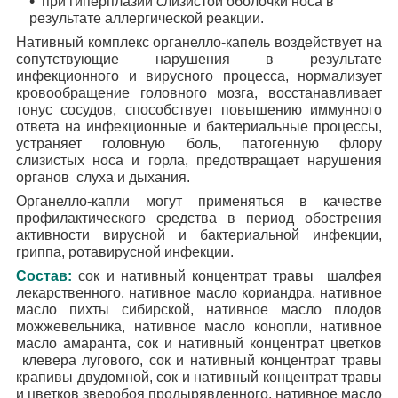
при гиперплазии слизистой оболочки носа в
результате аллергической реакции.
Нативный комплекс органелло-капель воздействует на
сопутствующие нарушения в результате
инфекционного и вирусного процесса, нормализует
кровообращение головного мозга, восстанавливает
тонус сосудов, способствует повышению иммунного
ответа на инфекционные и бактериальные процессы,
устраняет головную боль, патогенную флору
слизистых носа и горла, предотвращает нарушения
органов слуха и дыхания.
Органелло-капли могут применяться в качестве
профилактического средства в период обострения
активности вирусной и бактериальной инфекции,
гриппа, ротавирусной инфекции.
Состав:
сок и нативный концентрат травы шалфея
лекарственного, нативное масло кориандра, нативное
масло пихты сибирской, нативное масло плодов
можжевельника, нативное масло конопли, нативное
масло амаранта, сок и нативный концентрат цветков
клевера лугового, сок и нативный концентрат травы
крапивы двудомной, сок и нативный концентрат травы
и цветков зверобоя продырявленного, нативное масло