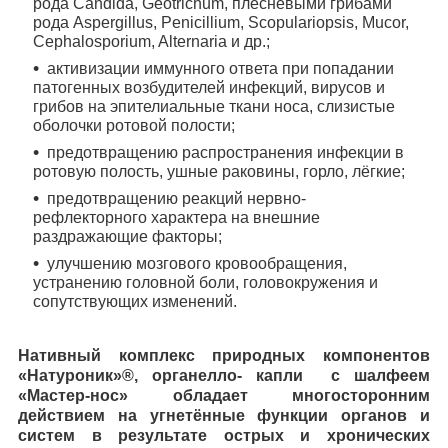
рода Candida, Geotrichum, плесневыми грибами
рода Aspergillus, Penicillium, Scopulariopsis, Mucor,
Cephalosporium, Alternaria и др.;
активизации иммунного ответа при попадании
патогенных возбудителей инфекций, вирусов и
грибов на эпителиальные ткани носа, слизистые
оболочки ротовой полости;
предотвращению распространения инфекции в
ротовую полость, ушные раковины, горло, лёгкие;
предотвращению реакций нервно-
рефлекторного характера на внешние
раздражающие факторы;
улучшению мозгового кровообращения,
устранению головной боли, головокружения и
сопутствующих изменений.
Нативный комплекс природных компонентов
«Натуроник»®, органелло- капли с шалфеем
«Мастер-нос» обладает многосторонним
действием на угнетённые функции органов и
систем в результате острых и хронических