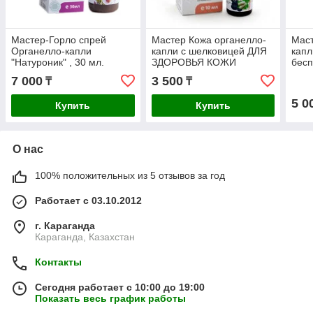
Мастер-Горло спрей
Мастер Кожа органелло-
Маст
Органелло-капли
капли с шелковицей ДЛЯ
капл
"Натуроник" , 30 мл.
ЗДОРОВЬЯ КОЖИ
бесп
7 000
3 500
₸
₸
5 0
Купить
Купить
О нас
100% положительных из 5 отзывов за год
Работает с 03.10.2012
г. Караганда
Караганда, Казахстан
Контакты
Сегодня работает с 10:00 до 19:00
Показать весь график работы