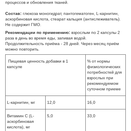
процессов и обновления тканей.
Состав:
глюкоза моногидрат, пантогематоген, L-карнитин,
аскорбиновая кислота, стеарат кальция (антислеживатель).
Не содержит ГМО.
Рекомендации по применению:
взрослым по 2 капсулы 2
раза в день во время еды, запивая водой.
Продолжительность приёма - 28 дней. Через месяц приём
можно повторить.
Пищевая ценность добавки в 1
% от нормы
капсуле
физиологических
потребностей для
взрослых при
рекомендуемом
суточном приеме
L-карнитин, мг
12,0
16,0
Витамин С (L-
5,0
33,0
аскорбиновая
кислота), мг