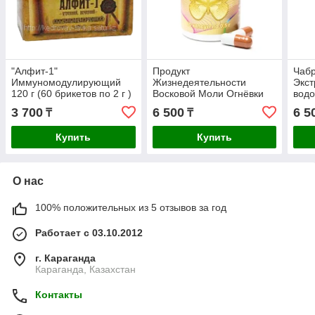
"Алфит-1"
Продукт
Чабр
Иммуномодулирующий
Жизнедеятельности
Экст
120 г (60 брикетов по 2 г )
Восковой Моли Огнёвки
водо
(ПЖВМ) в капсулах 60 шт
100%
3 700
6 500
6 5
₸
₸
по 0,5 г. Месячный курс.
Меся
Купить
Купить
О нас
100% положительных из 5 отзывов за год
Работает с 03.10.2012
г. Караганда
Караганда, Казахстан
Контакты