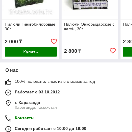
Пилюли Гинкгобилобовые,
Пилюли Онкорыцарские с
Пилю
30г
чагой, 30г
2 000
2 3
₸
2 800
₸
Купить
О нас
100% положительных из 5 отзывов за год
Работает с 03.10.2012
г. Караганда
Караганда, Казахстан
Контакты
Сегодня работает с 10:00 до 19:00