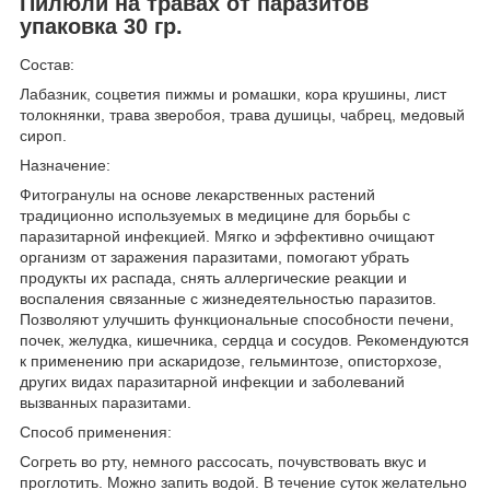
Пилюли на травах от паразитов
упаковка 30 гр.
Состав:
Лабазник, соцветия пижмы и ромашки, кора крушины, лист
толокнянки, трава зверобоя, трава душицы, чабрец, медовый
сироп.
Назначение:
Фитогранулы на основе лекарственных растений
традиционно используемых в медицине для борьбы с
паразитарной инфекцией. Мягко и эффективно очищают
организм от заражения паразитами, помогают убрать
продукты их распада, снять аллергические реакции и
воспаления связанные с жизнедеятельностью паразитов.
Позволяют улучшить функциональные способности печени,
почек, желудка, кишечника, сердца и сосудов. Рекомендуются
к применению при аскаридозе, гельминтозе, описторхозе,
других видах паразитарной инфекции и заболеваний
вызванных паразитами.
Способ применения:
Согреть во рту, немного рассосать, почувствовать вкус и
проглотить. Можно запить водой. В течение суток желательно