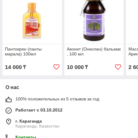
Пантокрин (панты
Аконит (Онколан) бальзам
Масл
марала) 100мл
, 100 мл
Арин
14 000
10 000
2 6
₸
₸
О нас
100% положительных из 5 отзывов за год
Работает с 03.10.2012
г. Караганда
Караганда, Казахстан
Контакты