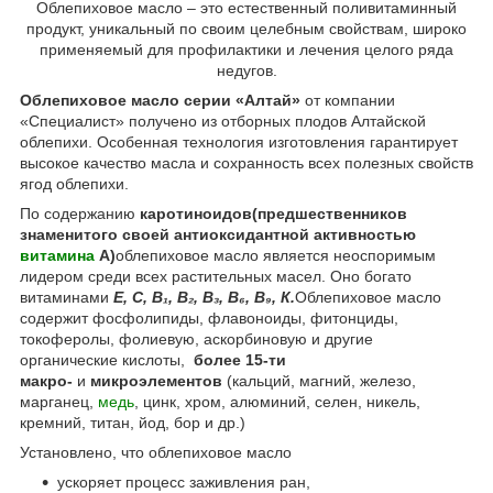
Облепиховое масло – это естественный поливитаминный
продукт, уникальный по своим целебным свойствам, широко
применяемый для профилактики и лечения целого ряда
недугов.
Облепиховое масло серии «Алтай»
от компании
«Специалист» получено из отборных плодов Алтайской
облепихи. Особенная технология изготовления гарантирует
высокое качество масла и сохранность всех полезных свойств
ягод облепихи.
По содержанию
каротиноидов
(предшественников
знаменитого своей антиоксидантной активностью
витамина
А)
облепиховое масло является неоспоримым
лидером среди всех растительных масел. Оно богато
витаминами
Е, С, В₁, В₂, B₃, В₆, B₉, К.
Облепиховое масло
содержит фосфолипиды, флавоноиды, фитонциды,
токоферолы, фолиевую, аскорбиновую и другие
органические кислоты,
более 15-ти
макро-
и
микроэлементов
(кальций, магний, железо,
марганец,
медь
, цинк, хром, алюминий, селен, никель,
кремний, титан, йод, бор и др.)
Установлено, что облепиховое масло
ускоряет процесс заживления ран,