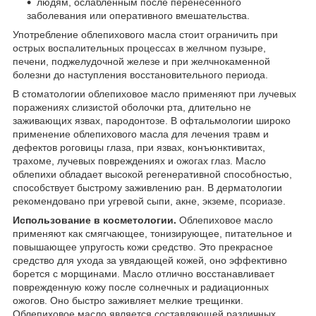
людям, ослабленным после перенесённого
заболевания или оперативного вмешательства.
Употребление облепихового масла стоит ограничить при
острых воспалительных процессах в желчном пузыре,
печени, поджелудочной железе и при желчнокаменной
болезни до наступления восстановительного периода.
В стоматологии облепиховое масло применяют при лучевых
поражениях слизистой оболочки рта, длительно не
заживающих язвах, пародонтозе. В офтальмологии широко
применение облепихового масла для лечения травм и
дефектов роговицы глаза, при язвах, конъюнктивитах,
трахоме, лучевых повреждениях и ожогах глаз. Масло
облепихи обладает высокой регенеративной способностью,
способствует быстрому заживлению ран. В дерматологии
рекомендовано при угревой сыпи, акне, экземе, псориазе.
Использование в косметологии.
Облепиховое масло
применяют как смягчающее, тонизирующее, питательное и
повышающее упругость кожи средство. Это прекрасное
средство для ухода за увядающей кожей, оно эффективно
борется с морщинами. Масло отлично восстанавливает
поврежденную кожу после солнечных и радиационных
ожогов. Оно быстро заживляет мелкие трещинки.
Облепиховое масло является составляющей различных