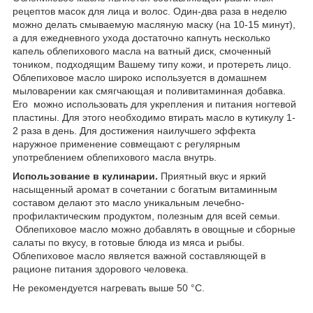
рецептов масок для лица и волос. Один-два раза в неделю
можно делать смываемую масляную маску (на 10-15 минут),
а для ежедневного ухода достаточно капнуть несколько
капель облепихового масла на ватный диск, смоченный
тоником, подходящим Вашему типу кожи, и протереть лицо.
Облепиховое масло широко используется в домашнем
мыловарении как смягчающая и поливитаминная добавка.
Его можно использовать для укрепления и питания ногтевой
пластины. Для этого необходимо втирать масло в кутикулу 1-
2 раза в день. Для достижения наилучшего эффекта
наружное применение совмещают с регулярным
употреблением облепихового масла внутрь.
Использование в кулинарии.
Приятный вкус и яркий
насыщенный аромат в сочетании с богатым витаминным
составом делают это масло уникальным лечебно-
профилактическим продуктом, полезным для всей семьи.
Облепиховое масло можно добавлять в овощные и сборные
салаты по вкусу, в готовые блюда из мяса и рыбы.
Облепиховое масло является важной составляющей в
рационе питания здорового человека.
Не рекомендуется нагревать выше 50 °C.