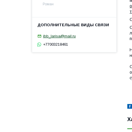
Роман
о
т
С
С
л
ibb_larisa@mail.ru
п
+77003218461
Н
н
О
о
с
Х