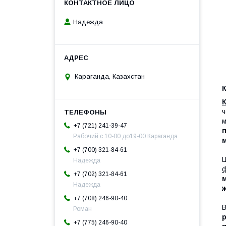
Надежда
Караганда, Казахстан
К
ч
м
+7 (721) 241-39-47
Рабочий с 10-00 до19-00 Караганда
+7 (700) 321-84-61
Ц
Надежда
ф
+7 (702) 321-84-61
м
Надежда
+7 (708) 246-90-40
В
Роман
+7 (775) 246-90-40