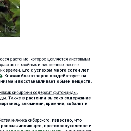
щееся растение, которое цепляется листовыми
зрастает в хвойных и лиственных лесных
них времен.
Его с успехом много сотен лет
й
. Княжик благотворно воздействует на
анизма и восстанавливает обмен веществ.
няжик сибирский содержит фитонциды,
иды
.
Также в растении высоко содержание
 марганец, алюминий, кремний, кобальт и
ства княжика сибирского.
Известно, что
, ранозаживляющее, противоопухолевое и