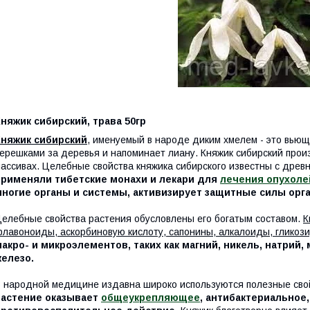
няжик сибирский, трава 50гр
Княжик сибирский
, именуемый в народе диким хмелем - это вью
ерешками за деревья и напоминает лиану. Княжик сибирский прои
ассивах. Целебные свойства княжика сибирского известны с древ
применяли тибетские монахи и лекари для
лечения опухоле
многие органы и системы, активизирует защитные силы орг
елебные свойства растения обусловлены его богатым составом.
К
лавоноиды, аскорбиновую кислоту, сапонины, алкалоиды, гликоз
акро- и микроэлементов, таких как магний, никель, натрий,
железо.
 народной медицине издавна широко используются полезные свой
растение оказывает
общеукрепляющее
, антибактериальное