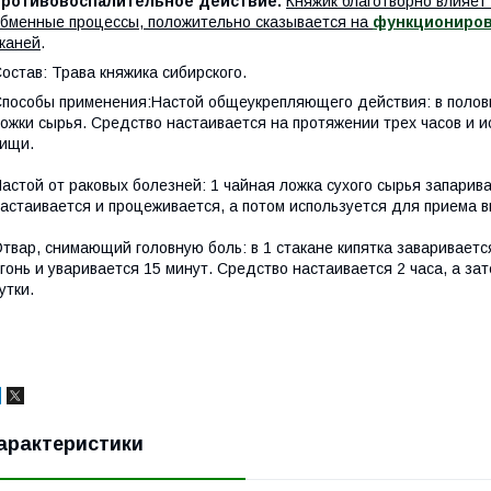
противовоспалительное действие.
Княжик благотворно влияет
бменные процессы, положительно сказывается на
функциониров
каней
.
остав: Трава княжика сибирского.
пособы применения:Настой общеукрепляющего действия: в полови
ожки сырья. Средство настаивается на протяжении трех часов и и
ищи.
астой от раковых болезней: 1 чайная ложка сухого сырья запарив
астаивается и процеживается, а потом используется для приема вн
твар, снимающий головную боль: в 1 стакане кипятка заваривается
гонь и уваривается 15 минут. Средство настаивается 2 часа, а за
утки.
арактеристики