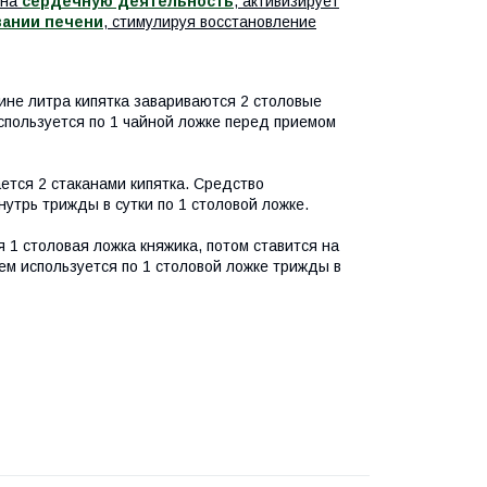
 на
сердечную деятельность
, активизирует
ании печени
, стимулируя восстановление
не литра кипятка завариваются 2 столовые
спользуется по 1 чайной ложке перед приемом
ается 2 стаканами кипятка. Средство
утрь трижды в сутки по 1 столовой ложке.
 1 столовая ложка княжика, потом ставится на
тем используется по 1 столовой ложке трижды в