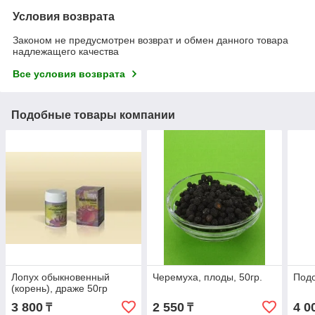
Условия возврата
Законом не предусмотрен возврат и обмен данного товара
надлежащего качества
Все условия возврата
Подобные товары компании
Лопух обыкновенный
Черемуха, плоды, 50гр.
Подо
(корень), драже 50гр
3 800
2 550
4 0
₸
₸