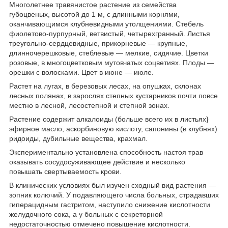
Многолетнее травянистое растение из семейства
губоцвеных, высотой до 1 м, с длинными корнями,
оканчивающимся клубневидными утолщениями. Стебель
фиолетово-пурпурный, ветвистый, четырехгранный. Листья
треугольно-сердцевидные, прикорневые — крупные,
длинночерешковые, стеблевые — мелкие, сидячие. Цветки
розовые, в многоцветковым мутовчатых соцветиях. Плоды —
орешки с волосками. Цвет в июне — июле.
Растет на лугах, в березовых лесах, на опушках, склонах
лесных полянах, в зарослях степных кустарников почти повсе
местно в лесной, лесостепной и степной зонах.
Растение содержит алкалоиды (больше всего их в листьях}
эфирное масло, аскорбиновую кислоту, сапонины (в клубнях)
ридоиды, дубильные вещества, крахмал.
Экспериментально установлена способность настоя трав
оказывать сосудосуживающее действие и несколько
повышать свертываемость крови.
В клинических условиях был изучен сходный вид растения —
зопник колючий. У подавляющего числа больных, страдавших
гиперацидным гастритом, наступило снижение кислотности
желудочного сока, а у больных с секреторной
недостаточностью отмечено повышение кислотности.